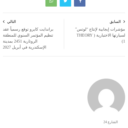
تصفّح
السابق
التالي
المقالات
مؤشرات إيجابية لإنتاج “لوتس”
براندايت كايرو توقع رسمياً عقد
لسيارتها الاختبارية ( THEORY
تنظيم المؤتمر السنوي للمنطقة
1)
الروتارية 2451 بمدينة
الإسكندرية في أبريل 2027
الشارع 24