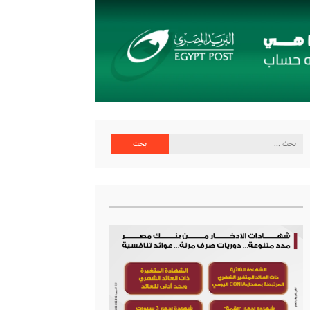
البحث
عن: