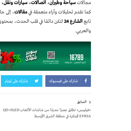
مجالات
سياحة وطيران
،
اتصالات
،
سيارات ونقل
،
كما نقدم تحليلات وآراء متعمقة في
مقالات
، إلى جا
تابع
الشارع 24
لتكن دائمًا في قلب الحدث، بمحتو
والعربي.
شارك على فيسبوك
شارك على تويتر
تصفّح
السابق
المقالات
«فيليبس» تطلق عصرًا جديدًا من شاشات الألعاب QD-OLED
EVNIA المبتكرة في منطقة الشرق الأوسط