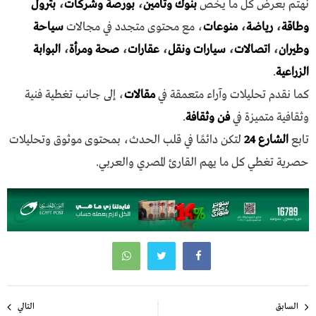
نهتم بعرض كل ما يخص
بنوك وتأمين
،
بورصة وشركات
،
بترول
وطاقة
،
رياضة
،
منوعات
، مع محتوى متجدد في مجالات
سياحة
وطيران
،
اتصالات
،
سيارات ونقل
،
عقارات
،
صحة ومرأة
،
البوابة
الزراعية
.
كما نقدم تحليلات وآراء متعمقة في
مقالات
، إلى جانب تغطية فنية
وثقافية متميزة في
فن وثقافة
.
تابع
الشارع 24
لتكن دائمًا في قلب الحدث، بمحتوى موثوق وتحليلات
حصرية تغطي كل ما يهم القارئ المصري والعربي.
تصفّح
السابق
التالي