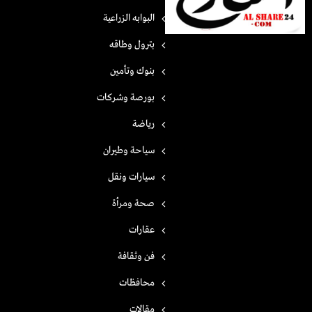
البوابه الزراعية
بترول وطاقه
بنوك وتأمين
بورصة وشركات
رياضة
سياحة وطيران
سيارات ونقل
صحة ومرأة
عقارات
فن وثقافة
محافظات
مقالات