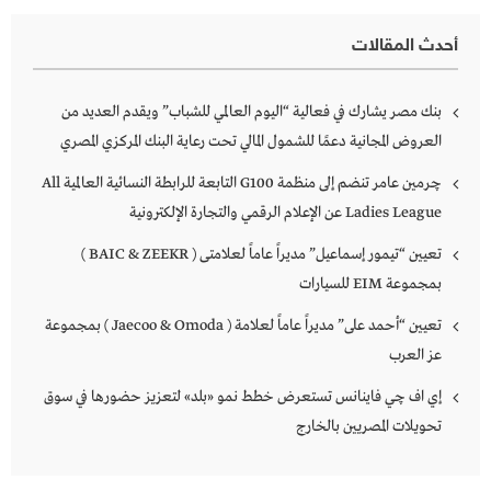
أحدث المقالات
بنك مصر يشارك في فعالية “اليوم العالمي للشباب” ويقدم العديد من
العروض المجانية دعمًا للشمول المالي تحت رعاية البنك المركزي المصري
چرمين عامر تنضم إلى منظمة G100 التابعة للرابطة النسائية العالمية All
Ladies League عن الإعلام الرقمي والتجارة الإلكترونية
تعيين “تيمور إسماعيل” مديراً عاماً لعلامتى ( BAIC & ZEEKR )
بمجموعة EIM للسيارات
تعيين “أحمد على” مديراً عاماً لعلامة ( Jaecoo & Omoda ) بمجموعة
عز العرب
إي اف چي فاينانس تستعرض خطط نمو «بلد» لتعزيز حضورها في سوق
تحويلات المصريين بالخارج