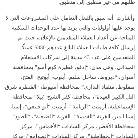
طلبهم من غير منطبق إلى منطبق.
وأشارت أنه سبق بالفعل التعامل على المشروعات التي لا
يوجد عليها أولوليات والتي يزيد بها عدد الوحدات السكنية
المتاحة عن أعداد العملاء المتقدمين بالإعلان، حيث تم
إرسال كافة طلبات العملاء البالغ عددهم 5330 عميلًا
المتقدمين على عدد 43 مدينة إلى شركات الاستعلام
الميداني، وهي مدن: “إدفو، فطيرة كوم أمبو” بمحافظة
أسوان، “ديروط، ساحل سليم، أبنوب، أبوتيج، الفتح،
منفلوط، منقباد البدارى” بمحافظة أسيوط، “القنطرة شرق،
التل الكبير العهدة”، محافظة كفر الشيخ “بيلا” بمحافظة
الإسماعيلية، أرمنت “الريانية”، أرمنت “أبو قليعي”، إسنا،
إسنا الدير، القرنة “القديمة”، القرنة “الضبعية”، “الطود”
بمحافظة الأقصر، مركز السادات “الأخماس”، مركز
السادات “الخطاطبة”، مركز السادات “الصوامع”، مركز