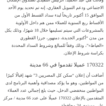
الاجتماعي ودعم التمويل العقاري، إنه تم تحديد يوم الأحد
الموافق 15 أكتوبر تاريخاً لبدء سداد القسط الأول من
الأقساط ربع السنوية للعملاء ممن هم داخل الأولوية
بالمشروعات التي سيتم تسليمها خلال 18 شهرًا، وذلك بكل
من مدن “أكتوبر الجديدة، دمنهور، جرزا القطوري
«العياط»”، وذلك وفقاً للمبالغ وشروط السداد المحددة
بكراسة شروط الإعلان.
170322 عميلا تقدموا في 66 مدينة
أضافت أن إعلان “سكن كل المصريين 3” شهد إقبالًا كبيرًا
من المواطنين، وهو ما يؤكد مصداقية وأهمية البرنامج لدى
المواطنين منخفضي الدخل، حيث بلغ إجمالي عدد العملاء
المتقدمين بالإعلان 170322 عميلًا على عدد 66 مدينة / مركز
على مستوى 24 محافظة.