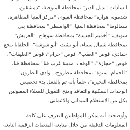
السادات “بديل الدير” بمحافظة المنوفية، “دمشقين،
شدموة، هوارة” بمحافظة الفيوم، “مركز المنيا المطاهرة،
سمالوط” بمحافظة المنيا، “الواسطي” بمحافظة بني
سويف، “أخميم الجديدة” بمحافظة سوهاج، “العريش”
بمحافظة شمال سيناء، أبو تشت “أبو شوشة”، الحلفايا بنجع
حمادي، قوص “العقب”، قوص “خزام”، قوص “العليقات”،
قوص “حجازة”، “الوقف، مدينة غرب قنا” بمحافظة قنا،
“الحمام، سيوة” بمحافظة مطروح، “وادي النطرون”
بمحافظة البحيرة”، علماً بأنه تم بالفعل بدء تخصيص
الوحدات السكنية والتعاقد ومنح التمويل للعملاء المقبولين
بكل من الاستعلام الميداني والائتماني.
وأوضحت أنه يمكن للمواطنين التعرف على كافة
المعلومات الدقيقة من خلال متابعة المنصات الرقمية التابعة