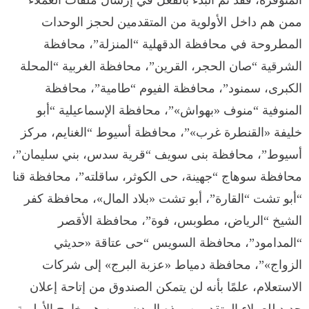
ممن هم داخل الأولوية من المتقدمين لحجز الوحدات
المطروحة في محافظة الدقهلية “المنزلة”، محافظة
الشرقية “صان الحجر، القرين”، محافظة الغربية “المحلة
الكبرى، سمنود”، محافظة الفيوم “طامية”، محافظة
المنوفية “منوف «بهواش»”، محافظة الإسماعيلية “أبو
خليفة «القنطرة غرب»”، محافظة أسيوط “الغنايم، مركز
أسيوط”، محافظة بنى سويف “قرية سدس، بني سليمان”،
محافظة سوهاج “جهينة، حى الكوثر، ساقلته”، محافظة قنا
“أبو تشت “القارة”، أبو تشت «بلاد المال»، محافظة كفر
الشيخ “الرياض، مطوبس، فوة”، محافظة الأقصر
“المدامود”، محافظة السويس “حى عتاقة «حديثي
الزواج»”، محافظة دمياط «عزبة البرج» إلى شركات
الاستعلام، علمًا بأنه لن يتمكن الصندوق من إتاحة إعلان
جديد للعملاء المتقدمين بهذه المدن ممن هم خارج الأولوية،