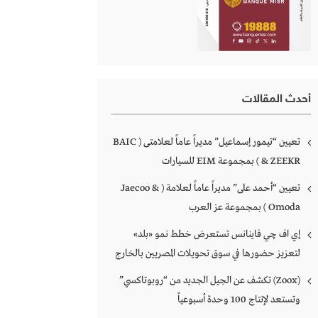
أحدث المقالات
تعيين “تيمور إسماعيل” مديراً عاماً لعلامتى ( BAIC
& ZEEKR ) بمجموعة EIM للسيارات
تعيين “أحمد على” مديراً عاماً لعلامة ( Jaecoo &
Omoda ) بمجموعة عز العرب
إي اف چي فاينانس تستعرض خطط نمو «بلد»
لتعزيز حضورها في سوق تحويلات المصريين بالخارج
(Zoox) تكشف عن الجيل الجديد من “روبوتاكسي”
وتستعد لإنتاج 100 وحدة أسبوعياً