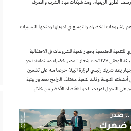
 ورصف الطرق الريفية، ومد شبكات مياه الشرب والصرف
مي إلى أن الجهاز مستمر خلال 2025 في دعم المشروعات الخضراء والتوسع في تمويلها ومنحها التيسيرات
للتنمية المجتمعية بجهاز تنمية المشروعات في الاحتفالية
الكبرى التي نظمتها وزارة البيئة أمس بمناسبة يوم البيئة الوطنى ٢٠٢٥ تحت شعار ” مصر خضراء مستدامة: نحو
هاز يعد شريك رئيسي لوزارة البيئة حرصا منه على تضمين
 في أنشطته المتنوعة وذلك لتنفيذ مختلف البرامج بمعايير بيئية
م على التحول تدريجيا نحو الاقتصاد الأخضر من خلال