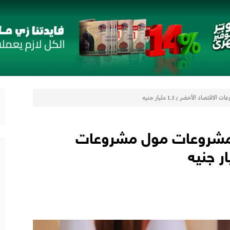
 مع أومودا وجايكو باستثمار 5 مليار جنيه لدعم قطاع السيارات في مصر
لتوكيل دوت كوم» تعلنان شراكة لشراء سيارات ميتسوبيشي أونلاين
تيجيًا لتقديم حلول تأمينية متكاملة لعملاء البنك
د الأخضر بـ 1.3 مليار جنيه
را” الجديدة بأول سبعة مقاعد من أوبل في مصر
رات
المشروعات مول مشروعات
لتعزيز حضورها في سوق تحويلات المصريين بالخارج