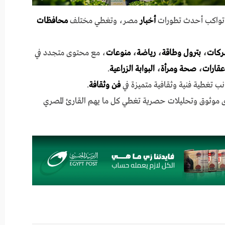
ي تواكب أحدث تطورات
أخبار
مصر، وتغطي مختلف
محافظات
ركات
،
بترول وطاقة
،
رياضة
،
منوعات
، مع محتوى متجدد في
عقارات
،
صحة ومرأة
،
البوابة الزراعية
.
نب تغطية فنية وثقافية متميزة في
فن وثقافة
.
ى موثوق وتحليلات حصرية تغطي كل ما يهم القارئ المصري