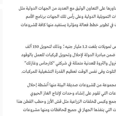
ورها على التعاون الوثيق مع العديد من الجهات الدولية مثل
ات التمويلية الدولية وعلى رأس تلك الجهات برنامج الأمم
ت في تطوير خطط فعالة ومؤثرة يستفيد منها كافة المشروعات
وأضاف رئيس جهاز تنمية المشرعات أن الجهاز خصص تمويلات بلغت 1.2 مليار جنيه؛ وذلك لتحويل 150 ألف
لطبيعي خلال 3 سنوات وذلك ضمن مبادرة الدولة لإحلال وتحويل المركبات للعمل بالوقود
لبترول والثروة المعدنية متمثلة في شركتي “كارجاس وغازتك”
التلوث وفى نفس الوقت تعظيم القدرة التشغيلية للمركبات.
موعة من المشروعات صديقة البيئة منها أنشطة إحلال
عات التي تقوم على إنشاء وحدات لإنتاج الغاز الحيوي
جمع وكبس المخلفات الزراعية مثل قش الأرز وحطب القطن هذا
 التي ينفذها الجهاز في جميع المحافظات ومنها مشروعات