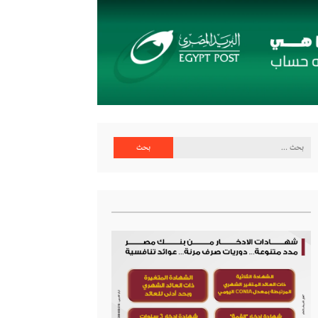
البحث
عن: