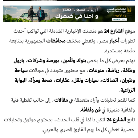
موقع
الشارع 24
هو منصتك الإخبارية الشاملة التي تواكب أحدث
تطورات
أخبار
مصر، وتغطي مختلف
محافظات
الجمهورية بمتابعة
دقيقة ومستمرة.
نهتم بعرض كل ما يخص
بنوك وتأمين
،
بورصة وشركات
،
بترول
وطاقة
،
رياضة
،
منوعات
، مع محتوى متجدد في مجالات
سياحة
وطيران
،
اتصالات
،
سيارات ونقل
،
عقارات
،
صحة ومرأة
،
البوابة
الزراعية
.
كما نقدم تحليلات وآراء متعمقة في
مقالات
، إلى جانب تغطية فنية
وثقافية متميزة في
فن وثقافة
.
تابع
الشارع 24
لتكن دائمًا في قلب الحدث، بمحتوى موثوق وتحليلات
حصرية تغطي كل ما يهم القارئ المصري والعربي.