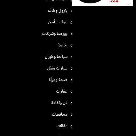
بترول وطاقه
بنوك وتأمين
بورصة وشركات
رياضة
سياحة وطيران
سيارات ونقل
صحة ومرأة
عقارات
فن وثقافة
محافظات
مقالات