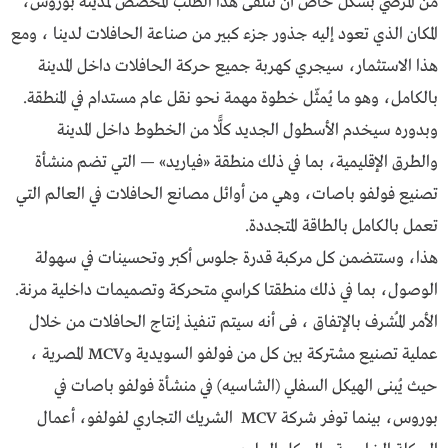
من المُرضي بشكل خاص أن نتلقى هذا الطلب المخصص لمدينة بوروس،
المكان الذي تعود إليه جذور جزء كبير من صناعة الحافلات لدينا ، ومع
هذا الاستثمار، سيجري كهربـة جميع حركة الحافلات داخل المدينة
بالكامل، وهو ما يُمثّل خطوة مهمة نحو نقل عام مستدام في المنطقة.
وبدوره سيخدم الأسطول الجديد كلًّا من الخطوط داخل المدينة
والطرق الإقليمية، بما في ذلك منطقة «فياريد» — التي تضم منشأة
تصنيع فولفو باصات، وهي من أوائل مصانع الحافلات في العالم التي
تعمل بالكامل بالطاقة المتجددة.
هذا، وستتضمن كل مركبة قدرة جلوس أكبر وتحسينات في سهولة
الوصول، بما في ذلك منطقتا كراسي متحركة وتصميمات داخلية مرنة.
الأمر المُشرف بالإتفاق ، فى أنه سيتم تنفيذ إنتاج الحافلات من خلال
عملية تصنيع مشتركة بين كل من فولفو السويدية وMCV المصرية ،
حيث يُبنى الهيكل السفلي (الشاسيه) في منشأة فولفو باصات في
بوروس، بينما توفر شركة MCV الشريك التجاري لفولفو، أعمال