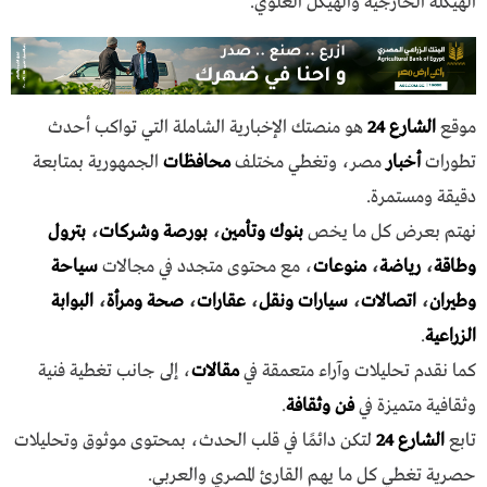
الهيكلة الخارجية والهيكل العلوي.
موقع
الشارع 24
هو منصتك الإخبارية الشاملة التي تواكب أحدث
تطورات
أخبار
مصر، وتغطي مختلف
محافظات
الجمهورية بمتابعة
دقيقة ومستمرة.
نهتم بعرض كل ما يخص
بنوك وتأمين
،
بورصة وشركات
،
بترول
وطاقة
،
رياضة
،
منوعات
، مع محتوى متجدد في مجالات
سياحة
وطيران
،
اتصالات
،
سيارات ونقل
،
عقارات
،
صحة ومرأة
،
البوابة
الزراعية
.
كما نقدم تحليلات وآراء متعمقة في
مقالات
، إلى جانب تغطية فنية
وثقافية متميزة في
فن وثقافة
.
تابع
الشارع 24
لتكن دائمًا في قلب الحدث، بمحتوى موثوق وتحليلات
حصرية تغطي كل ما يهم القارئ المصري والعربي.