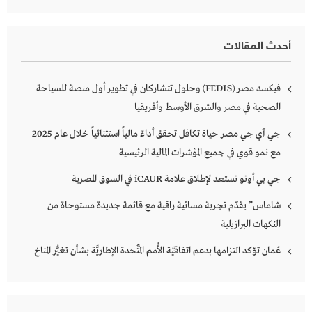
أحدث المقالات
فيكسد مصر (FEDIS) وحلول تتشاركان في تطوير أول منصة للسياحة
الصحية في مصر والشرق الأوسط وأفريقيا
جي آي جي مصر حياة تكافل تحقق أداءً مالياً استثنائياً خلال عام 2025
مع نمو قوي في جميع المؤشرات المالية الرئيسية
جي بي أوتو تستعد لإطلاق علامة iCAUR في السوق المصرية
شاماس” يقدّم تجربة مسائية راقية مع قائمة جديدة مستوحاة من
النكهات البرازيلية
عُمان تؤكد التزامها بدعم اتفاقيَّة الأُمم المُتَّحدة الإطاريَّة بشأن تغيُّر المناخ