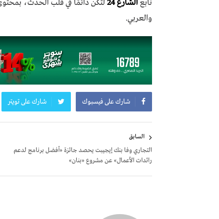
تابع
الشارع 24
لتكن دائمًا في قلب الحدث، بمحتو
والعربي.
شارك على فيسبوك
شارك على تويتر
تصفّح
السابق
المقالات
التجاري وفا بنك إيجيبت يحصد جائزة «أفضل برنامج لدعم
رائدات الأعمال» عن مشروع «بنان»