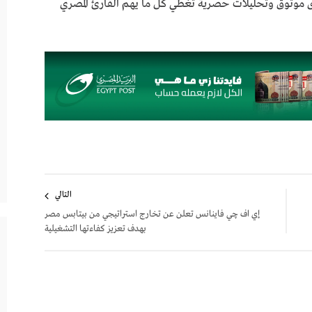
ى موثوق وتحليلات حصرية تغطي كل ما يهم القارئ المصري
التالي
إي اف چي فاينانس تعلن عن تخارج استراتيجي من بيتابس مصر
بهدف تعزيز كفاءتها التشغيلية