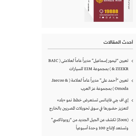
أحدث المقالات
تعيين “تيمور إسماعيل” مديراً عاماً لعلامتى ( BAIC
& ZEEKR ) بمجموعة EIM للسيارات
تعيين “أحمد على” مديراً عاماً لعلامة ( Jaecoo &
Omoda ) بمجموعة عز العرب
إي اف چي فاينانس تستعرض خطط نمو «بلد»
لتعزيز حضورها في سوق تحويلات المصريين بالخارج
(Zoox) تكشف عن الجيل الجديد من “روبوتاكسي”
وتستعد لإنتاج 100 وحدة أسبوعياً