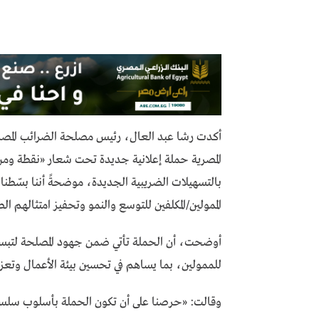
أكدت رشا عبد العال، رئيس مصلحة الضرائب المصرية
المصرية حملة إعلانية جديدة تحت شعار «نقطة ومن
بالتسهيلات الضريبية الجديدة، موضحةً أننا بسّطنا
الممولين/المكلفين للتوسع والنمو وتحفيز امتثالهم ال
أوضحت، أن الحملة تأتي ضمن جهود المصلحة لتبسيط ا
للممولين، بما يساهم في تحسين بيئة الأعمال وتعزيز
وقالت: «حرصنا على أن تكون الحملة بأسلوب سلس 