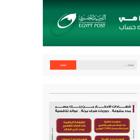
البحث
عن: