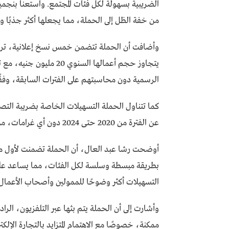
الضريبية بسهولة لكل فئات المجتمع. واستعنا بنج
من خفة الظل إلى الحملة، مما يجعلها أكثر جذبًا وتأث
وأضافت أن الحملة تتضمن خمس نسخ إعلانية، تركز ع
يتجاوز حجم أعمالها السن
الرسمية دون محاسبتهم على الفترات السابقة، وفقًا 
كما تتناول الحملة التسهيلات الخاصة بضريبة التصرف
عن الفترة من 2020 حتى 2024 دون أي غرامات، مما يخفف الأعباء على الممولين ويشجعهم على التسوية الطوعية.
أوضحت رشا عبد العال، أن الحملة تضمنت لأول مرة 
بطريقة مبسطة وسلسة لكل الفئات، مما يساعد ع
التسهيلات أكثر وضوحًا للممولين وأصحاب الأعمال
وأشارت إلى أن الحملة يتم بثها عبر التلفزيون، ال
ممكنة، خصوصًا مع الاهتمام المتزايد بالتجارة الإلك