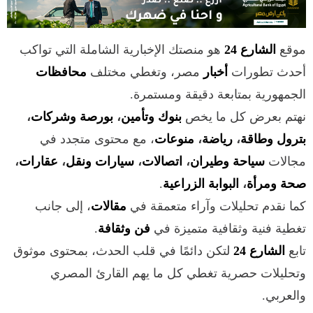
موقع
الشارع 24
هو منصتك الإخبارية الشاملة التي تواكب
أحدث تطورات
أخبار
مصر، وتغطي مختلف
محافظات
الجمهورية بمتابعة دقيقة ومستمرة.
نهتم بعرض كل ما يخص
بنوك وتأمين
،
بورصة وشركات
،
بترول وطاقة
،
رياضة
،
منوعات
، مع محتوى متجدد في
مجالات
سياحة وطيران
،
اتصالات
،
سيارات ونقل
،
عقارات
،
صحة ومرأة
،
البوابة الزراعية
.
كما نقدم تحليلات وآراء متعمقة في
مقالات
، إلى جانب
تغطية فنية وثقافية متميزة في
فن وثقافة
.
تابع
الشارع 24
لتكن دائمًا في قلب الحدث، بمحتوى موثوق
وتحليلات حصرية تغطي كل ما يهم القارئ المصري
والعربي.