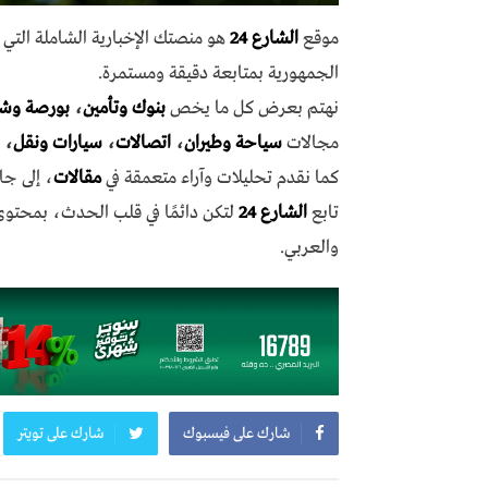
موقع
الشارع 24
هو منصتك الإخبارية الشاملة الت
الجمهورية بمتابعة دقيقة ومستمرة.
نهتم بعرض كل ما يخص
بنوك وتأمين
،
بورصة وش
مجالات
سياحة وطيران
،
اتصالات
،
سيارات ونقل
،
كما نقدم تحليلات وآراء متعمقة في
مقالات
، إلى جا
تابع
الشارع 24
لتكن دائمًا في قلب الحدث، بمحتو
والعربي.
شارك على فيسبوك
شارك على تويتر