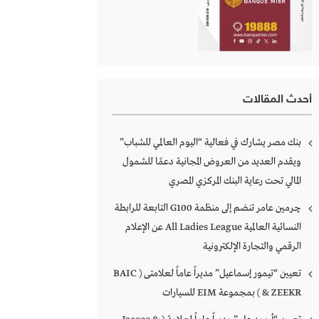
أحدث المقالات
بنك مصر يشارك في فعالية “اليوم العالمي للشباب”
ويقدم العديد من العروض المجانية دعمًا للشمول
المالي تحت رعاية البنك المركزي المصري
چرمين عامر تنضم إلى منظمة G100 التابعة للرابطة
النسائية العالمية All Ladies League عن الإعلام
الرقمي والتجارة الإلكترونية
تعيين “تيمور إسماعيل” مديراً عاماً لعلامتى ( BAIC
& ZEEKR ) بمجموعة EIM للسيارات