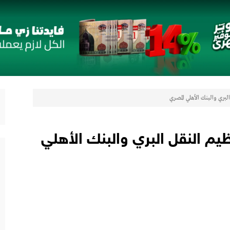
رات
لتعزيز حضورها في سوق تحويلات المصريين بالخارج
 مع أومودا وجايكو باستثمار 5 مليار جنيه لدعم قطاع السيارات في مصر
بري والبنك الأهلي المصري
لتوكيل دوت كوم» تعلنان شراكة لشراء سيارات ميتسوبيشي أونلاين
اب” ويقدم العديد من العروض المجانية دعمًا للشمول المالي تحت رعاية البنك المركزي المصري
ظيم النقل البري والبنك الأهلي
رات