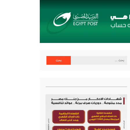
البحث
عن: