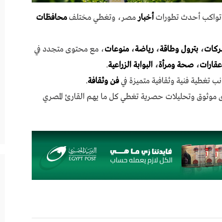
ي تواكب أحدث تطورات
أخبار
مصر، وتغطي مختلف
محافظات
ركات
،
بترول وطاقة
،
رياضة
،
منوعات
، مع محتوى متجدد في
عقارات
،
صحة ومرأة
،
البوابة الزراعية
.
نب تغطية فنية وثقافية متميزة في
فن وثقافة
.
ى موثوق وتحليلات حصرية تغطي كل ما يهم القارئ المصري