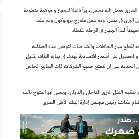
ي المصري بعمل آليه تضمن دوراً فاعلاً للجهاز وحوكمة منظومة
ي صناعة النقل البري في مصر، وتم عمل مقترح بروتوكول وتم عقد
داً لبدأ الجهاز في المرحله المكملة.
عه لقطع غيار الحافلات والشاحنات لتوطين هذه الصناعه
والحصول علي أسعار اقتصادية تهدف في نهايه المطاف تقليل
لقي الخدمه على ان تتمتع جميع الشركات ذات الطابع الخاص
 تنظيم النقل البري الداخلي والدولي، ويحيى أبو الفتوح نائب
ام عكاشة رئيس مجلس إدارة البنك الأهلي المصري.