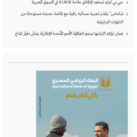
جي بي أوتو تستعد لإطلاق علامة iCAUR في السوق المصرية
شاماس” يقدّم تجربة مسائية راقية مع قائمة جديدة مستوحاة من
النكهات البرازيلية
عُمان تؤكد التزامها بدعم اتفاقيَّة الأُمم المُتَّحدة الإطاريَّة بشأن تغيُّر المناخ