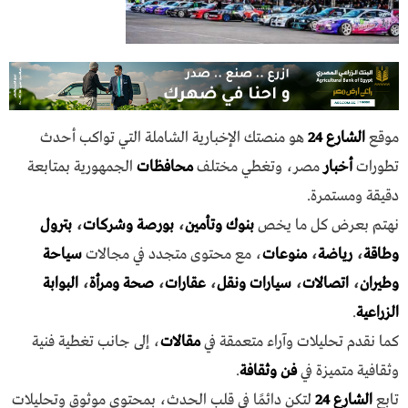
موقع
الشارع 24
هو منصتك الإخبارية الشاملة التي تواكب أحدث
تطورات
أخبار
مصر، وتغطي مختلف
محافظات
الجمهورية بمتابعة
دقيقة ومستمرة.
نهتم بعرض كل ما يخص
بنوك وتأمين
،
بورصة وشركات
،
بترول
وطاقة
،
رياضة
،
منوعات
، مع محتوى متجدد في مجالات
سياحة
وطيران
،
اتصالات
،
سيارات ونقل
،
عقارات
،
صحة ومرأة
،
البوابة
الزراعية
.
كما نقدم تحليلات وآراء متعمقة في
مقالات
، إلى جانب تغطية فنية
وثقافية متميزة في
فن وثقافة
.
تابع
الشارع 24
لتكن دائمًا في قلب الحدث، بمحتوى موثوق وتحليلات