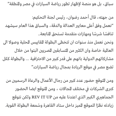
سباق، بل هو منصة لإظهار تطور رياضة السيارات في مصر والمنطقة”
من جهته، قال أحمد رضوان، رئيس لجنة التحكيم:
“نعمل وفق أعلى معايير العدالة والدقة، والسباق هذا العام سيشهد
تنافسًا شرسًا ومهارات متقدمة تستحق المتابعة..
ونحن نعمل منذ سنوات ان تتخطى البطولة المقاييس المحلية وصولا الى
العالمية خاصة وان الكثير من المتسابقين المصريين اثبتوا من خلال
مشاركاتهم الدولية بانهم على قدر كبير من الاحترافية … والبطولة ككل
تضع مصر في موقع الريادة بمجال رياضة السيارات.”
ومن المتوقع حضور عدد كبير من رجال الأعمال والرعاة الرسميين من
كبرى الشركات في مختلف المجالات ، ومن المتوقع ايضا الحضور
الجماهيري الكبير الذي اعتدنا عليه من REV IT UP ولكن نتوقع
زيادته نظرًا للموقع المميز داخل ستاد القاهرة وسُمعة البطولة القوية.