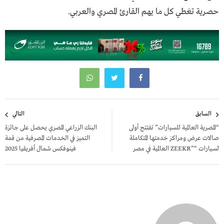
حصرية تغطي كل ما يهم القارئ المصري والعربي.
تصفّح
السابق
التالي
المقالات
“المصرية العالمية للسيارات” تفتتح أولى
البنك الزراعي المصري يحصل على جائزة
صالات عرض ومراكز خدمتها المتكاملة
التميز في الخدمات المصرفية من قمة
لـسيارات “”ZEEKR العالمية في مصر
فينوفكس شمال أفريقيا 2025