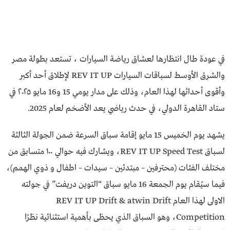
في عودة طال انتظارها لعشاق رياضة السيارات ، تستعد بطولة مصر
والشرق الأوسط لسباقات السيارات REV IT UP لإطلاق أحد أكبر
وأقوى أحداثها لهذا العام، وذلك على مدار يومي 15 و16 مايو ٢٠٢٥ في
ستاد القاهرة الدولي، في حدث رياضي يعد الأضخم لعام 2025.
يشهد يوم الخميس 15 مايو إقامة سباق السرعة ضمن الجولة الثالثة
لسباق REV IT UP Speed Test، ويشارك فيه حوالي ١٠٠ متسابق من
مختلف الفئات (محترفين – مبتدئين – سيدات – اطفال و ذوي الهمم)،
فيما سيُقام يوم الجمعة 16 مايو سباق “التوين دريفت” في جولته
الاولى لهذا العام REV IT UP Drift & atwin Drift
Competition، وهو السباق الذي يحظى بأهمية استثنائية نظرًا