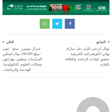
تصفّح
السابق
التالي
المقالات
توتال إنرجيز تكرّم رجل مباراة
’ جنرال موتورز ‘تمنح ’ تنوير
نهائي الكونفدرالية الإفريقية
‘مبلغ 100,000 دولار لتمكين
بحضور قيادات الرياضة والطاقة
المدرِّسات وتطوير مهاراتهن
بالقارة
بمجالات العلوم، التكنولوجيا،
الهندسة والرياضيات