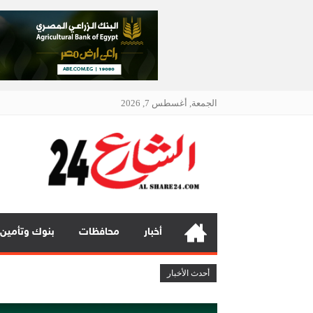
الجمعة, أغسطس 7, 2026
الشار
أنت دائمًا
أخبار
محافظات
بنوك وتأمين
فيكسد مصر (FEDIS) وحلول تتشاركان في تطوير أول منصة للسياحة الصحية في مصر والشرق الأوسط وأفريقيا
أحدث الأخبار
جي آي جي مصر حياة تكافل تحقق أداءً مالياً استثنائياً خلال عام 025
جي بي أوتو تستعد لإطلاق علامة iCAUR في السوق المصرية