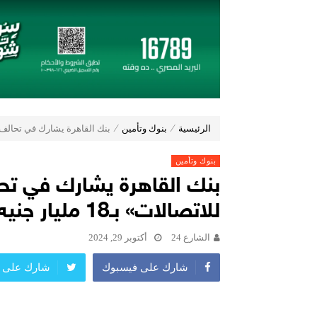
شاماس” يقدّم تجربة مسائية راقية مع
عُمان تؤكد التزامها بدعم اتفاقيَّة الأُمم ا
مراسم اربعين ليست كسابقاتها
جولدن تاون تبدأ أعمال الإنشاءات بمشروع «GT Business City» بالتزامن مع طرح المرحلة الأولى للبيع.. وتنفيذ مبكر
طلاب الميكاترونيات بالجامعة المصرية الروسية
بنك مصر يشارك في فعالية “اليوم الع
چرمين عامر تنضم إلى منظمة G100 التابعة للرابطة النسائية العالمية All Ladies League عن الإعلام الرقمي والتجارة الإلكترونية
الرئيسية
⁄
بنوك وتأمين
⁄
بنك القاهرة يشارك في تحالف مصرفي
بنوك وتأمين
بنك القاهرة يشارك في ت
للاتصالات» بـ18 مليار جنيه
الشارع 24
أكتوبر 29, 2024
شارك على فيسبوك
شارك على ت