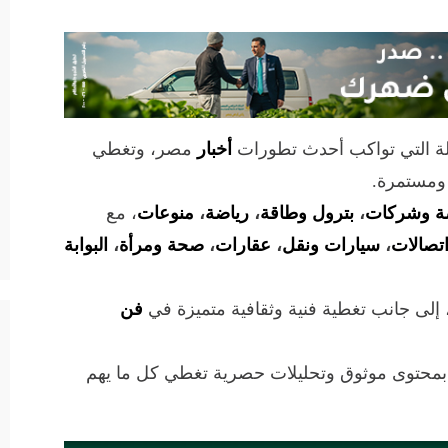
لة التي تواكب أحدث تطورات
أخبار
مصر، وتغطي
 ومستمرة.
ة وشركات
،
بترول وطاقة
،
رياضة
،
منوعات
، مع
تصالات
،
سيارات ونقل
،
عقارات
،
صحة ومرأة
،
البوابة
 إلى جانب تغطية فنية وثقافية متميزة في
فن
 بمحتوى موثوق وتحليلات حصرية تغطي كل ما يهم