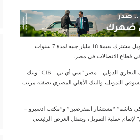
شارك بنك القاهرة، في تحالف مصرفي لتمويل مشترك بقيمة 18 مليار جنيه لمدة 7 سنوات
 في قطاع الاتصالات في مصر.
ويضم التحالف المصرفي 13 بنكا بقيادة البنك التجاري الدولي – مصر “سي أي بي – CIB” وبنك
مسوقي التمويل، والبنك الأهلي المصري بصفته مرتب
 زكي هاشم” “مستشار المقرضين” و”مكتب ادسيرو –
إتمام عملية التمويل، ويتمثل الغرض الرئيسي