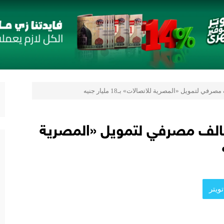
 قائمة جديدة مستوحاة من النكهات البرازيلية
لمُتَّحدة الإطاريَّة بشأن تغيُّر المناخ
 يعزز ثقة المستثمرين
 يقدمون 7 مشاريع واعدة
المي للشباب” ويقدم العديد من العروض المجانية دعمًا للشمول المالي تحت رع
 لتمويل «المصرية للاتصالات» بـ18 مليار جنيه
حالف مصرفي لتمويل «المصرية
ويتر