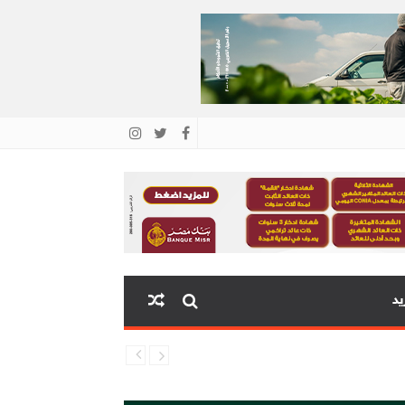
يد
ية البنك المركزي