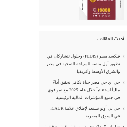
أحدث المقالات
فيكسد مصر (FEDIS) وحلول تتشاركان في
تطوير أول منصة للسياحة الصحية في مصر
والشرق الأوسط وأفريقيا
جي آي جي مصر حياة تكافل تحقق أداءً
مالياً استثنائياً خلال عام 2025 مع نمو قوي
في جميع المؤشرات المالية الرئيسية
جي بي أوتو تستعد لإطلاق علامة iCAUR
في السوق المصرية
شاماس” يقدّم تجربة مسائية راقية مع قائمة