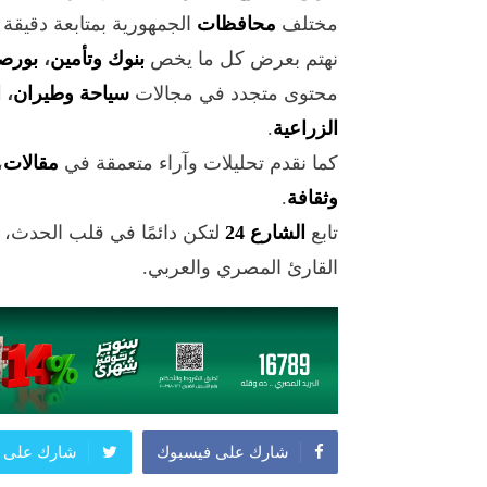
مختلف
محافظات
الجمهورية بمتابعة دقيقة
نهتم بعرض كل ما يخص
بنوك وتأمين
،
بورص
محتوى متجدد في مجالات
سياحة وطيران
،
ا
الزراعية
.
كما نقدم تحليلات وآراء متعمقة في
مقالات
،
وثقافة
.
تابع
الشارع 24
لتكن دائمًا في قلب الحدث،
القارئ المصري والعربي.
شارك على فيسبوك
شارك على ت