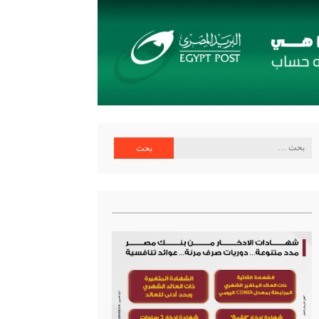
ية البنك المركزي
البحث
عن: