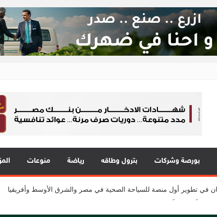
ع 24
 في قلب الحدث
 يقدمون 7 مشاريع واعدة
بورصة وشركات
بترول وطاقه
رياضة
منوعات
المز
المي للشباب” ويقدم العديد من العروض المجانية دعمًا للشمول المالي تحت رعا
2 مع نمو قوي في جميع المؤشرات المالية الرئيسية