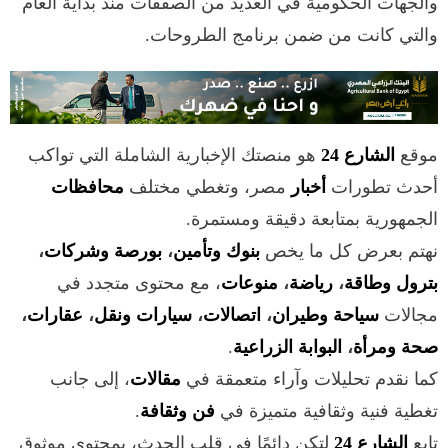
والجهات الحكومية في العديد من الصفقات منذ بداية العام
والتي كانت من ضمن برنامج الطروحات.
موقع
الشارع 24
هو منصتك الإخبارية الشاملة التي تواكب
أحدث تطورات
أخبار
مصر، وتغطي مختلف
محافظات
الجمهورية بمتابعة دقيقة ومستمرة.
نهتم بعرض كل ما يخص
بنوك وتأمين
،
بورصة وشركات
،
بترول وطاقة
،
رياضة
،
منوعات
، مع محتوى متجدد في
مجالات
سياحة وطيران
،
اتصالات
،
سيارات ونقل
،
عقارات
،
صحة ومرأة
،
البوابة الزراعية
.
كما نقدم تحليلات وآراء متعمقة في
مقالات
، إلى جانب
تغطية فنية وثقافية متميزة في
فن وثقافة
.
تابع
الشارع 24
لتكن دائمًا في قلب الحدث، بمحتوى موثوق