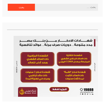
البحث
عن: