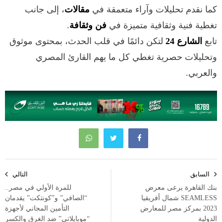
كما نقدم تحليلات وآراء متعمقة في
مقالات
، إلى جانب
تغطية فنية وثقافية متميزة في
فن وثقافة
.
تابع
الشارع 24
لتكن دائمًا في قلب الحدث، بمحتوى موثوق
وتحليلات حصرية تغطي كل ما يهم القارئ المصري
والعربي.
تصفّح
السابق
التالي
المقالات
بنك القاهرة يرعى معرض
للمرة الأولي في مصر..
SEAMLESS شمال أفريقيا
“الصافي” و”كونتكت” يقدمان
2023 بمركز مصر للمعارض
التأمين المجاني لأجهزة
الدولية
“موبايلاتي” ضد الغرق والكسر