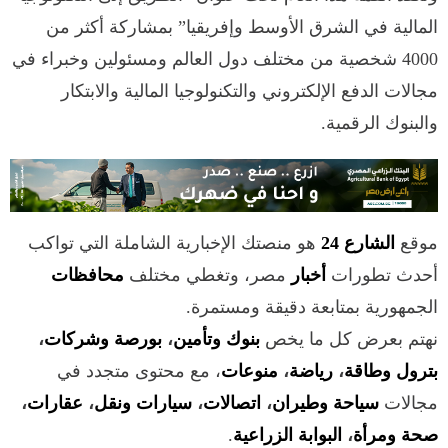
المالية في الشرق الأوسط وإفريقيا” بمشاركة أكثر من
4000 شخصية من مختلف دول العالم ومسئولين وخبراء في
مجالات الدفع الإلكتروني والتكنولوجيا المالية والابتكار
والبنوك الرقمية.
موقع
الشارع 24
هو منصتك الإخبارية الشاملة التي تواكب
أحدث تطورات
أخبار
مصر، وتغطي مختلف
محافظات
الجمهورية بمتابعة دقيقة ومستمرة.
نهتم بعرض كل ما يخص
بنوك وتأمين
،
بورصة وشركات
،
بترول وطاقة
،
رياضة
،
منوعات
، مع محتوى متجدد في
مجالات
سياحة وطيران
،
اتصالات
،
سيارات ونقل
،
عقارات
،
صحة ومرأة
،
البوابة الزراعية
.