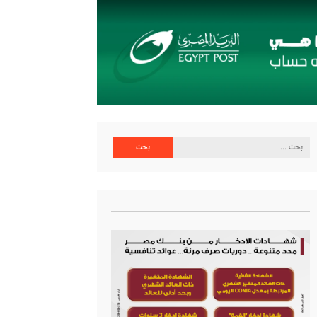
البحث
عن: