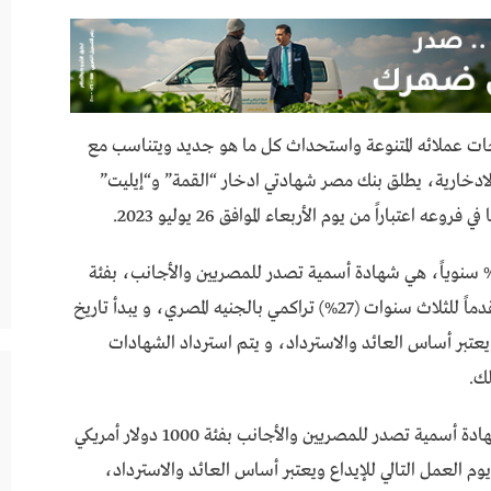
جات عملائه المتنوعة واستحداث كل ما هو جديد ويتناسب مع
 الادخارية، يطلق بنك مصر شهادتي ادخار
“
القمة
”
و
“
إيليت
”
ي فروعه اعتباراً من يوم الأربعاء الموافق
26
يوليو
2023.
سنوياً، هي شهادة أسمية تصدر للمصريين والأجانب، بفئة
ماً للثلاث سنوات
(27%)
تراكمي بالجنيه المصري، و يبدأ تاريخ
ويعتبر أساس العائد والاسترداد، و يتم استرداد الشهادات
لك
.
ادة أسمية تصدر للمصريين والأجانب بفئة
1000
دولار أمريكي
وم العمل التالي للإيداع ويعتبر أساس العائد والاسترداد،