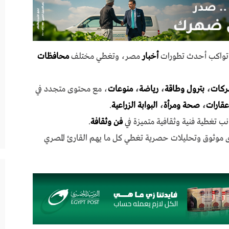
ي تواكب أحدث تطورات
أخبار
مصر، وتغطي مختلف
محافظات
ركات
،
بترول وطاقة
،
رياضة
،
منوعات
، مع محتوى متجدد في
عقارات
،
صحة ومرأة
،
البوابة الزراعية
.
نب تغطية فنية وثقافية متميزة في
فن وثقافة
.
ى موثوق وتحليلات حصرية تغطي كل ما يهم القارئ المصري