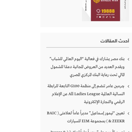
أحدث المقالات
بنك مصر يشارك في فعالية “اليوم العالمي للشباب”
ويقدم العديد من العروض المجانية دعمًا للشمول
المالي تحت رعاية البنك المركزي المصري
چرمين عامر تنضم إلى منظمة G100 التابعة للرابطة
النسائية العالمية All Ladies League عن الإعلام
الرقمي والتجارة الإلكترونية
تعيين “تيمور إسماعيل” مديراً عاماً لعلامتى ( BAIC
& ZEEKR ) بمجموعة EIM للسيارات