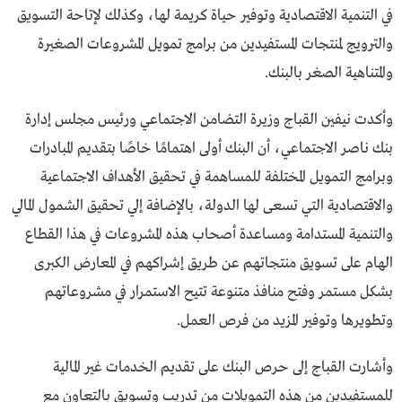
في التنمية الاقتصادية وتوفير حياة كريمة لها، وكذلك لإتاحة التسويق
والترويج لمنتجات المستفيدين من برامج تمويل المشروعات الصغيرة
والمتناهية الصغر بالبنك.
وأكدت نيفين القباج وزيرة التضامن الاجتماعي ورئيس مجلس إدارة
بنك ناصر الاجتماعي، أن البنك أولى اهتمامًا خاصًا بتقديم المبادرات
وبرامج التمويل المختلفة للمساهمة في تحقيق الأهداف الاجتماعية
والاقتصادية التي تسعى لها الدولة، بالإضافة إلي تحقيق الشمول المالي
والتنمية المستدامة ومساعدة أصحاب هذه المشروعات في هذا القطاع
الهام على تسويق منتجاتهم عن طريق إشراكهم في المعارض الكبرى
بشكل مستمر وفتح منافذ متنوعة تتيح الاستمرار في مشروعاتهم
وتطويرها وتوفير المزيد من فرص العمل.
وأشارت القباج إلى حرص البنك على تقديم الخدمات غير المالية
للمستفيدين من هذه التمويلات من تدريب وتسويق بالتعاون مع