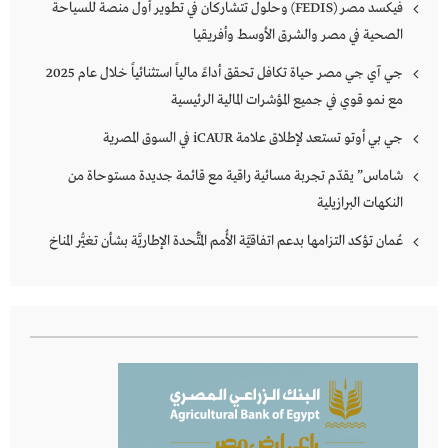
فيكسد مصر (FEDIS) وحلول تتشاركان في تطوير أول منصة للسياحة
الصحية في مصر والشرق الأوسط وأفريقيا
جي آي جي مصر حياة تكافل تحقق أداءً مالياً استثنائياً خلال عام 2025
مع نمو قوي في جميع المؤشرات المالية الرئيسية
جي بي أوتو تستعد لإطلاق علامة iCAUR في السوق المصرية
شاماس” يقدّم تجربة مسائية راقية مع قائمة جديدة مستوحاة من
النكهات البرازيلية
عُمان تؤكد التزامها بدعم اتفاقيَّة الأُمم المُتَّحدة الإطاريَّة بشأن تغيُّر المناخ