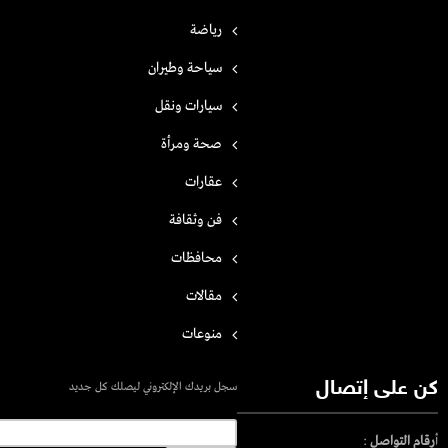
رياضة
سياحة وطيران
سيارات ونقل
صحة ومرأة
عقارات
فن وثقافة
محافظات
مقالات
منوعات
كن على إتصال
سجل بريدك الإلكتروني ليصلك كل جديد
أ
رقام التواصل
: