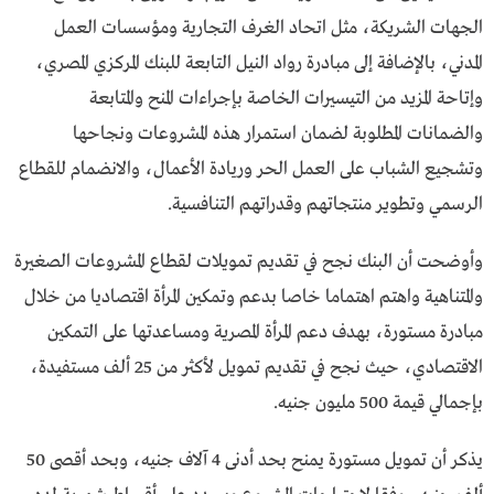
الجهات الشريكة، مثل اتحاد الغرف التجارية ومؤسسات العمل
المدني، بالإضافة إلى مبادرة رواد النيل التابعة للبنك المركزي المصري،
وإتاحة المزيد من التيسيرات الخاصة بإجراءات المنح والمتابعة
والضمانات المطلوبة لضمان استمرار هذه المشروعات ونجاحها
وتشجيع الشباب على العمل الحر وريادة الأعمال، والانضمام للقطاع
الرسمي وتطوير منتجاتهم وقدراتهم التنافسية.
وأوضحت أن البنك نجح في تقديم تمويلات لقطاع المشروعات الصغيرة
والمتناهية واهتم اهتماما خاصا بدعم وتمكين المرأة اقتصاديا من خلال
مبادرة مستورة، بهدف دعم المرأة المصرية ومساعدتها على التمكين
الاقتصادي، حيث نجح في تقديم تمويل لأكثر من 25 ألف مستفيدة،
بإجمالي قيمة 500 مليون جنيه.
يذكر أن تمويل مستورة يمنح بحد أدنى 4 آلاف جنيه، وبحد أقصى 50