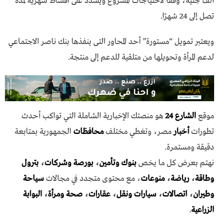
ألف جنيه، وفقا لاحتياجات المشروع ويسدد على أقساط شهرية لمده
تصل إلى 24 شهرًا.
ويعتبر تمويل “مستورة” أحد المحاور التى ينفذها بنك ناصر الاجتماعي
لدعم المرأة وتحويلها من متلقية للدعم إلى منتجة.
موقع
الشارع 24
هو منصتك الإخبارية الشاملة التي تواكب أحدث
تطورات
أخبار
مصر، وتغطي مختلف
محافظات
الجمهورية بمتابعة
دقيقة ومستمرة.
نهتم بعرض كل ما يخص
بنوك وتأمين
،
بورصة وشركات
،
بترول
وطاقة
،
رياضة
،
منوعات
، مع محتوى متجدد في مجالات
سياحة
وطيران
،
اتصالات
،
سيارات ونقل
،
عقارات
،
صحة ومرأة
،
البوابة
الزراعية
.