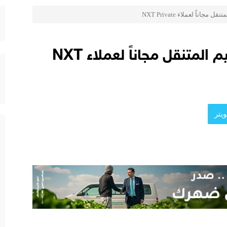
 قائمة جديدة مستوحاة من النكهات البرازيلية
ناً لعملاء NXT Private
لمُتَّحدة الإطاريَّة بشأن تغيُّر المناخ
 يعزز ثقة المستثمرين
بنك نكست يتيح خدمة الجيم المتنقل مجاناً لعملاء NXT
 يقدمون 7 مشاريع واعدة
المي للشباب” ويقدم العديد من العروض المجانية دعمًا للشمول المالي تحت رع
يتر