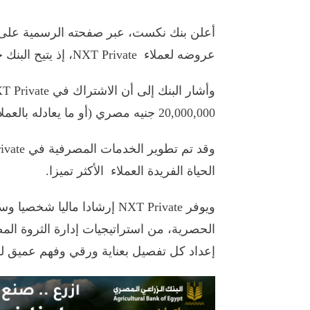
عروضه لعملاء NXT Private، إذ يتيح البنك خدمة الجيم المتنقل في أي مكان مجاناً.
20,000,000 جنيه مصري (أو ما يعادله بالعملات الأخرى).
الحياة الفريدة العملاء الأكثر تميزا.
ويوفر NXT Private إرشادا مال
الحصرية، من استراتيجيات إدارة الثروة المص
إعداد كل تفصيل بعناية ورقي وفهم عميق ل