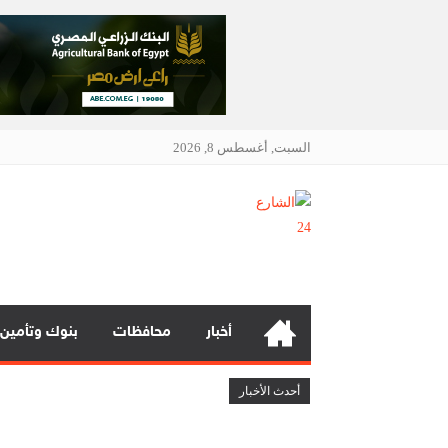
السبت, أغسطس 8, 2026
الشارع 24
أنت دائمًا في قلب الحدث
أخبار
محافظات
بنوك وتأمين
فيكسد مصر (FEDIS) وحلول تتشاركان في تطوير أول منصة للسياحة الصحية في مصر والشرق الأوسط وأفريقيا
أحدث الأخبار
جي آي جي مصر حياة تكافل تحقق أداءً مالياً استثنائياً خلال عام 025
جي بي أوتو تستعد لإطلاق علامة iCAUR في السوق المصرية