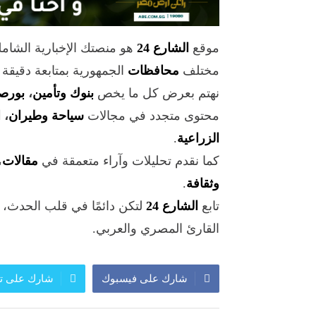
موقع
الشارع 24
هو منصتك الإخبارية الشام
مختلف
محافظات
الجمهورية بمتابعة دقيقة
نهتم بعرض كل ما يخص
بنوك وتأمين
،
بورص
محتوى متجدد في مجالات
سياحة وطيران
،
ا
الزراعية
.
كما نقدم تحليلات وآراء متعمقة في
مقالات
،
وثقافة
.
تابع
الشارع 24
لتكن دائمًا في قلب الحدث،
القارئ المصري والعربي.
شارك على فيسبوك
شارك على تو