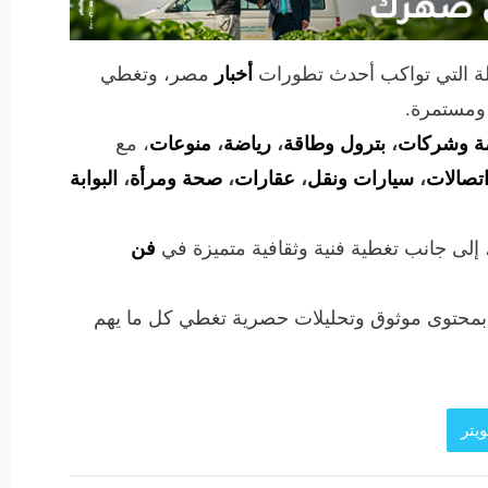
لة التي تواكب أحدث تطورات
أخبار
مصر، وتغطي
 ومستمرة.
ة وشركات
،
بترول وطاقة
،
رياضة
،
منوعات
، مع
تصالات
،
سيارات ونقل
،
عقارات
،
صحة ومرأة
،
البوابة
 إلى جانب تغطية فنية وثقافية متميزة في
فن
 بمحتوى موثوق وتحليلات حصرية تغطي كل ما يهم
يتر