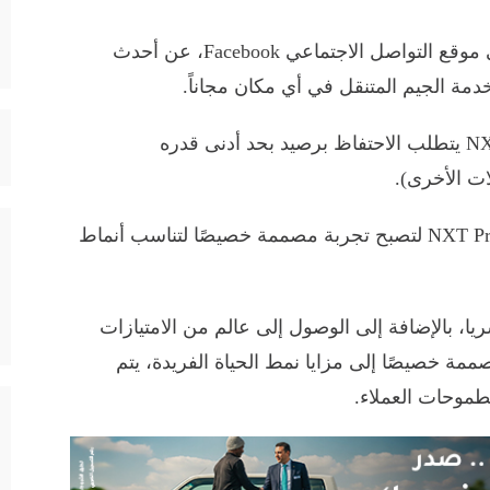
أعلن بنك نكست، عبر صفحته الرسمية على موقع التواصل الاجتماعي Facebook، عن أحدث
وأشار البنك إلى أن الاشتراك في NXT Private يتطلب الاحتفاظ برصيد بحد أدنى قدره
وقد تم تطوير الخدمات المصرفية في NXT Private لتصبح تجربة مصممة خصيصًا لتناسب أنماط
يا شخصيا وسريا، بالإضافة إلى الوصول إلى عالم من الامتيازات
ممة خصيصًا إلى مزايا نمط الحياة الفريدة، يتم
طموحات العملاء.