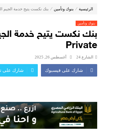
شاماس” يقدّم تجربة مسائية راقية مع
الرئيسية
⁄
بنوك وتأمين
⁄
بنك نكست يتيح خدمة الجيم المتنقل مجا
عُمان تؤكد التزامها بدعم اتفاقيَّة الأُمم ا
مراسم اربعين ليست كسابقاتها
بنوك وتأمين
جولدن تاون تبدأ أعمال الإنشاءات بمشروع «GT Business City» بالتزامن مع طرح المرحلة الأولى للبيع.. وتنفيذ مبكر
طلاب الميكاترونيات بالجامعة المصرية الروسية
Private
بنك مصر يشارك في فعالية “اليوم الع
چرمين عامر تنضم إلى منظمة G100 التابعة للرابطة النسائية العالمية All Ladies League عن الإعلام الرقمي والتجارة الإلكترونية
الشارع 24
أغسطس 26, 2025
شارك على فيسبوك
شارك على تو