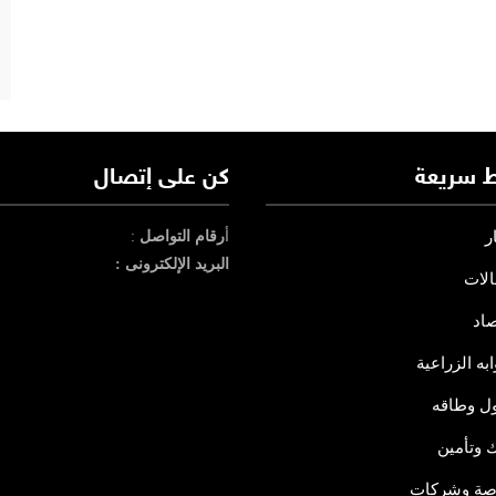
ط سريعة
كن على إتصال
ر
أ
رقام التواصل
:
البريد الإلكترونى :
الات
صاد
ابه الزراعية
ول وطاقه
ك وتأمين
صة وشركات