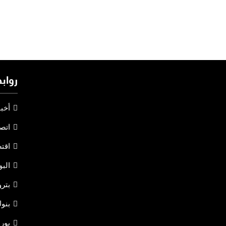
رواب
أخبا
اتص
اقت
البو
بتر
بنو
بور