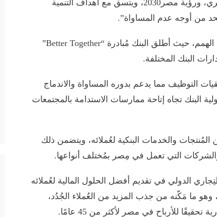
ما يتماشى مع توجهات البنك المركزي المصري، ورؤية مصر2030، ويتسق مع أهداف التنمية
حد من أوجه عدم المساواة”.
يُذكر أن CIB لديه باع طويل في تمكين ذوي الهمم، حيث أطلق البنك مُبادرة “Better Together”
ات البنك المختلفة.
يات التوظيف مما يدعم بدوره المساواة والاندماج
ية البنك تجاه إتاحة ممارسات الاستدامة بالمجتمعات
ميزة من المُنتجات والخدمات البنكية لعُملائه، ويتضمن ذلك
لتِجاري الدولي في تقديم أفضل الحلول المالية لعُملائه
و ما مَكّنه من جذب المزيد من العُملاء الجُدُد،
حقيقًا للأرباح في مصر لأكثر من 45 عامًا.