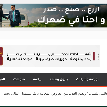
ع 24
 في قلب الحدث
بورصة وشركات
بترول وطاقه
رياضة
منوعات
صر و«التوكيل دوت كوم» تعلنان شراكة لشراء سيارات ميتسوبيشي أونلاين
المز
المي للشباب” ويقدم العديد من العروض المجانية دعمًا للشمول المالي تحت رعا
ة EIM للسيارات