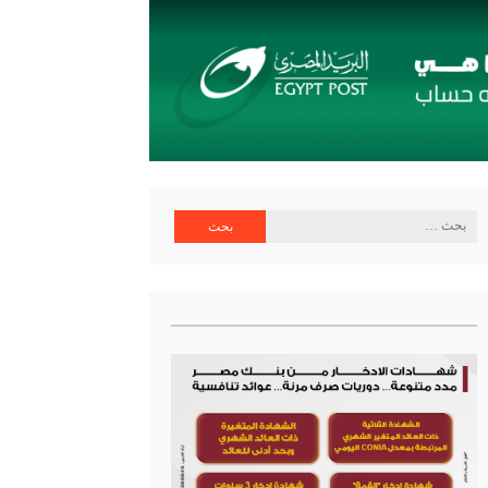
البحث
ية البنك المركزي
عن: