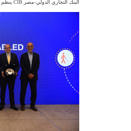
البنك التجاري الدولي-مصر CIB ينظم مُلتقى لتوظيف ذوي الهمم