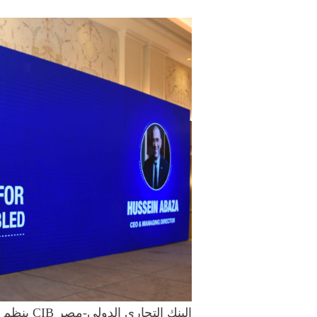
البنك التجاري الدولي-مصر CIB ينظم مُلتقى لتوظيف ذوي الهمم