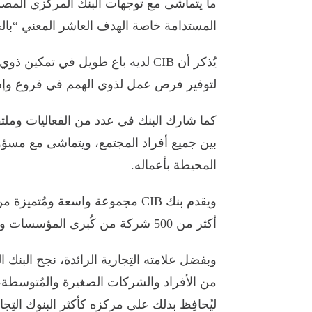
المستدامة خاصة الهدف العاشر المعني “بال
لتوفير فرص عمل لذوي الهمم في فروع وإدار
كما شارك البنك في عدد من الفعاليات وملتق
بين جميع أفراد المجتمع، ويتماشى مع مسؤول
المحيطة بأعماله.
ويقدم بنك CIB مجموعة واسعة ومُت
أكثر من 500 شركة من كُبرى المؤسسات والشركات التي تعمل في مِصر بمُختلف أنواعها.
وبفضل علامته التِجارية الرائدة، نجح البنك ا
من الأفراد والشركات الصغيرة والمُتوسطة، وه
ليُحافِظ بذلك على مركزه كأكثر البنوك التِجارية ت