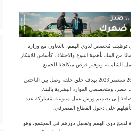
التجاري الدولي-مصر CIB، ملتقى توظيف مُخصص لذوي الهمم، بالتعاون مع وزارة
نًا من البنك بأهمية التنوع والاختلاف كأساس للابتكار
مل الشاملة، وتوفير فرص متكافئة للجميع.
عقد الملتقى التوظيفي يوم الثلاثاء الموافق 26 سبتمبر 2023 بهدف خلق حلقة وصل بين الباحثين
مصر، ومتخصصي الموارد البشرية بالبنك
الإضافة إلى تصميم ورش عمل متنوعة بمُشاركة عدد
وتأهيلهم على دخول القطاع المصرفي.
CIB وجهوده المبذولة لدمج ذوي الهمم وتفعيل دورهم في المجتمع، وهو