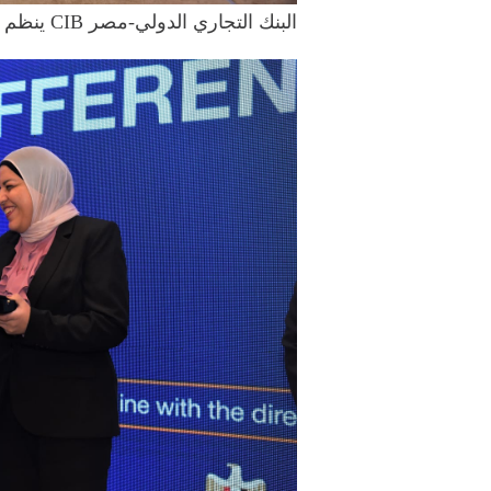
البنك التجاري الدولي-مصر CIB ينظم مُلتقى لتوظيف ذوي الهمم