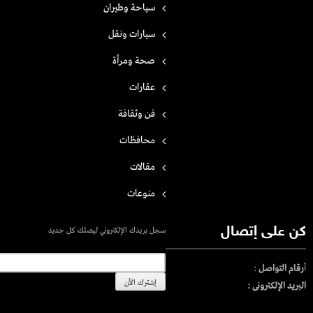
سياحة وطيران
سيارات ونقل
صحة ومرأة
عقارات
فن وثقافة
محافظات
مقالات
منوعات
كن على إتصال
سجل بريدك الإلكتروني ليصلك كل جديد
أ
رقام التواصل
:
البريد الإلكترونى :