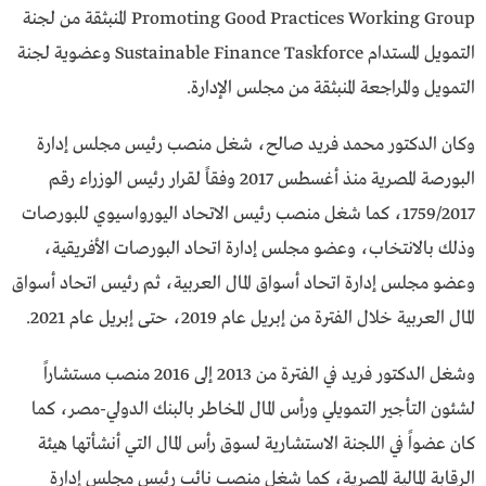
Promoting Good Practices Working Group المنبثقة من لجنة
التمويل المستدام Sustainable Finance Taskforce وعضوية لجنة
التمويل والمراجعة المنبثقة من مجلس الإدارة.
وكان الدكتور محمد فريد صالح، شغل منصب رئيس مجلس إدارة
البورصة المصرية منذ أغسطس 2017 وفقاً لقرار رئيس الوزراء رقم
1759/2017، كما شغل منصب رئيس الاتحاد اليورواسيوي للبورصات
وذلك بالانتخاب، وعضو مجلس إدارة اتحاد البورصات الأفريقية،
وعضو مجلس إدارة اتحاد أسواق المال العربية، ثم رئيس اتحاد أسواق
المال العربية خلال الفترة من إبريل عام 2019، حتى إبريل عام 2021.
وشغل الدكتور فريد في الفترة من 2013 إلى 2016 منصب مستشاراً
لشئون التأجير التمويلي ورأس المال المخاطر بالبنك الدولي-مصر، كما
كان عضواً في اللجنة الاستشارية لسوق رأس المال التي أنشأتها هيئة
الرقابة المالية المصرية، كما شغل منصب نائب رئيس مجلس إدارة