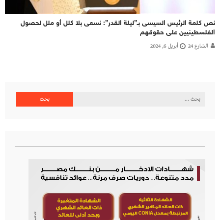
نص كلمة الرئيس السيسى بـ”ليلة القدر”: نسعى بلا كلل أو ملل لحصول
الفلسطينيين على حقوقهم
الشارع 24
أبريل 6, 2024
البحث
عن: