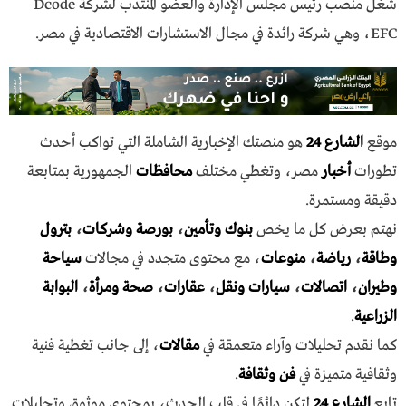
شغل منصب رئيس مجلس الإدارة والعضو المنتدب لشركة Dcode
EFC، وهي شركة رائدة في مجال الاستشارات الاقتصادية في مصر.
موقع
الشارع 24
هو منصتك الإخبارية الشاملة التي تواكب أحدث
تطورات
أخبار
مصر، وتغطي مختلف
محافظات
الجمهورية بمتابعة
دقيقة ومستمرة.
نهتم بعرض كل ما يخص
بنوك وتأمين
،
بورصة وشركات
،
بترول
وطاقة
،
رياضة
،
منوعات
، مع محتوى متجدد في مجالات
سياحة
وطيران
،
اتصالات
،
سيارات ونقل
،
عقارات
،
صحة ومرأة
،
البوابة
الزراعية
.
كما نقدم تحليلات وآراء متعمقة في
مقالات
، إلى جانب تغطية فنية
وثقافية متميزة في
فن وثقافة
.
تابع
الشارع 24
لتكن دائمًا في قلب الحدث، بمحتوى موثوق وتحليلات