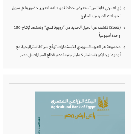
إي اف چي فاينانس تستعرض خطط نمو «بلد» لتعزيز حضورها في سوق
تحويلات المصريين بالخارج
(Zoox) تكشف عن الجيل الجديد من “روبوتاكسي” وتستعد لإنتاج 100
وحدة أسبوعياً
مجموعة عز العرب السويدي للاستثمارات توقّع شراكة استراتيجية مع
أومودا وجايكو باستثمار 5 مليار جنيه لدعم قطاع السيارات في مصر