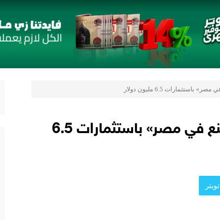
رب
 «بلد» لتعزيز حضورها في سوق تحويلات المصريين بالخارج
ستراتيجية مع أومودا وجايكو باستثمار 5 مليار جنيه لدعم قطاع السيارات في مصر
صر و«التوكيل دوت كوم» تعلنان شراكة لشراء سيارات ميتسوبيشي أونلاين
استثمارات 6.5 مليون دولار
تسليم أول حفار بترول «صنع في مصر» باستثمارات 6.5
ويتر