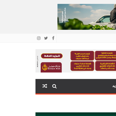
يد
اية البنك المركزي المصري