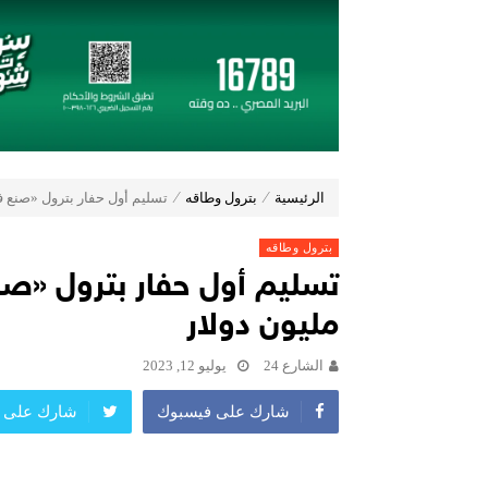
تعيين “أحمد على” مديراً عاماً لعلامة ( Jaecoo & Omoda ) بمجموعة عز الع
إي اف چي فاينانس تستعرض خطط نمو
(Zoox) تكشف عن الجيل الجديد من “روبوتاكسي” وتستعد لإنتاج 100 وحدة أسبوعياً
مجموعة عز العرب السويدي للاستثمارات توقّع شراكة ا
19 نوفمبر.. إنطلاق 《أوتو إكس》 أكبر معرض لموزعين السيارات المعتمدين في مصر
أكبر بطارية في تاريخ سلسلة vivo Y تشعل المنافسة في مصر مع إطلاق vivo Y500، المزود ببطارية BlueVolt رائدة بسعة 8100 مللي أمبير
دايموند موتورز–ميتسوبيشي موتورز م
الرئيسية
⁄
بترول وطاقه
⁄
تسليم أول حفار بترول «صنع في مصر» ب
بترول وطاقه
مليون دولار
الشارع 24
يوليو 12, 2023
شارك على فيسبوك
شارك على ت