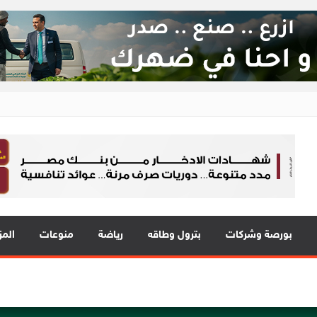
ع 24
 في قلب الحدث
بورصة وشركات
بترول وطاقه
رياضة
منوعات
المز
المي للشباب” ويقدم العديد من العروض المجانية دعمًا للشمول المالي تحت رع
ة EIM للسيارات