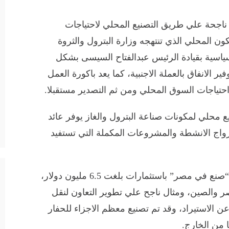
ناجحة علي طريق التصنيع المحلي لاحتياجات
ون المحلي الذي تنتهجه وزارة البترول والثروة
لسياسية بقيادة الرئيس عبدالفتاح السيسى بشكل
 الانفاق بالعملة الاجنبية، كما يعد باكورة العمل
حتياجات السوق المحلي ومن ثم التصدير مستقبلا.
 محلي لمكونات صناعة البترول والغاز يوفر عائد
اج الانشطة والمشروعات المكملة التي تستفيد
وأكد وزير البترول ان الانتهاء من اول حفار “صنع في مصر” باستثمارات بلغت 6.5 مليون دولار،
ر والصين، ومثال ناجح علي تطوير التعاون لنقل
عن الاستيراد، وقد تم تصنيع معظم الاجزاء للحفار
 من الخارج.