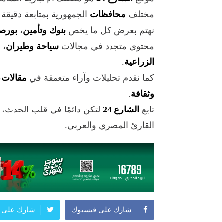
مختلف
محافظات
الجمهورية بمتابعة دقيقة
نهتم بعرض كل ما يخص
بنوك وتأمين
،
بورص
محتوى متجدد في مجالات
سياحة وطيران
،
ا
الزراعية
.
كما نقدم تحليلات وآراء متعمقة في
مقالات
،
وثقافة
.
تابع
الشارع 24
لتكن دائمًا في قلب الحدث،
القارئ المصري والعربي.
شارك على فيسبوك
شارك على ت