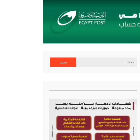
البحث
عن: