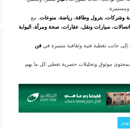
 ومستمرة.
ة وشركات
،
بترول وطاقة
،
رياضة
،
منوعات
، مع
تصالات
،
سيارات ونقل
،
عقارات
،
صحة ومرأة
،
البوابة
 إلى جانب تغطية فنية وثقافية متميزة في
فن
 بمحتوى موثوق وتحليلات حصرية تغطي كل ما يهم
ويتر