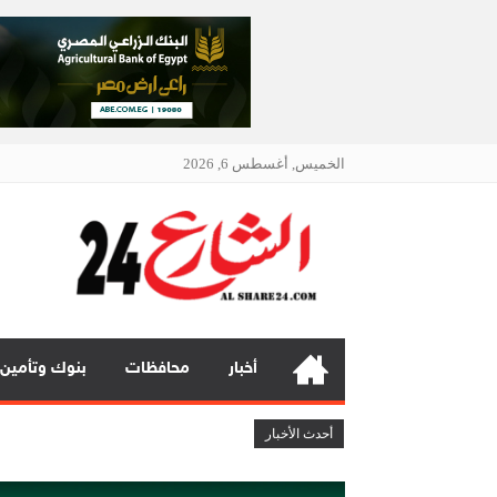
الخميس, أغسطس 6, 2026
الشار
أنت دائمًا
أخبار
محافظات
بنوك وتأمين
بنك مصر يشارك في فعالية “اليوم الع
أحدث الأخبار
چرمين عامر تنضم إلى منظمة G100 التابعة للرابطة النسائية العالمية All Ladies League عن الإعلام الرقمي والتجارة الإلكترونية
تعيين “تيمور إسماعيل” مديراً عاماً لعلامتى ( BAIC & ZEEKR ) بمجموع