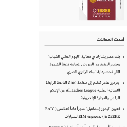
أحدث المقالات
بنك مصر يشارك في فعالية “اليوم العالمي للشباب”
ويقدم العديد من العروض المجانية دعمًا للشمول
المالي تحت رعاية البنك المركزي المصري
چرمين عامر تنضم إلى منظمة G100 التابعة للرابطة
النسائية العالمية All Ladies League عن الإعلام
الرقمي والتجارة الإلكترونية
تعيين “تيمور إسماعيل” مديراً عاماً لعلامتى ( BAIC
& ZEEKR ) بمجموعة EIM للسيارات