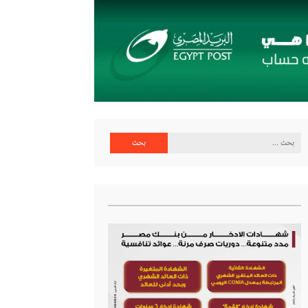
البحث
عن: