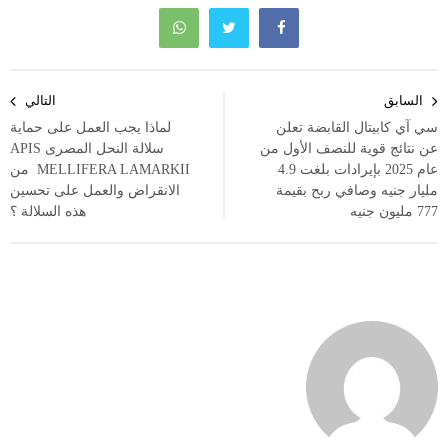
تصفّح
السابق
التالي
المقالات
سي آي كابيتال القابضة تعلن
لماذا يجب العمل على حماية
عن نتائج قوية للنصف الأول من
سلالة النحل المصرى APIS
عام 2025 بإيرادات بلغت 4.9
MELLIFERA LAMARKII من
مليار جنيه وصافي ربح بقيمة
الانقراض والعمل على تحسين
777 مليون جنيه
هذه السلالة ؟