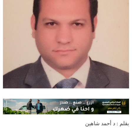
بقلم : د أحمد شاهين