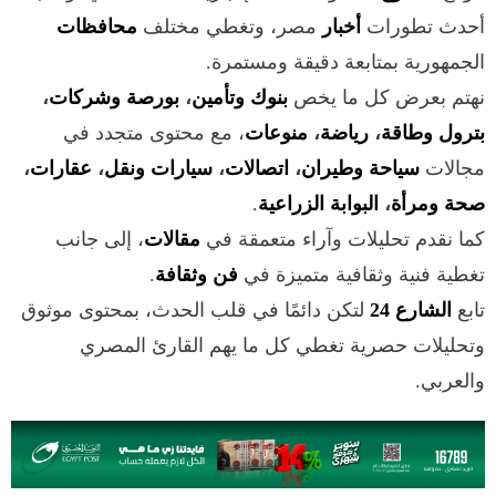
أحدث تطورات
أخبار
مصر، وتغطي مختلف
محافظات
الجمهورية بمتابعة دقيقة ومستمرة.
نهتم بعرض كل ما يخص
بنوك وتأمين
،
بورصة وشركات
،
بترول وطاقة
،
رياضة
،
منوعات
، مع محتوى متجدد في
مجالات
سياحة وطيران
،
اتصالات
،
سيارات ونقل
،
عقارات
،
صحة ومرأة
،
البوابة الزراعية
.
كما نقدم تحليلات وآراء متعمقة في
مقالات
، إلى جانب
تغطية فنية وثقافية متميزة في
فن وثقافة
.
تابع
الشارع 24
لتكن دائمًا في قلب الحدث، بمحتوى موثوق
وتحليلات حصرية تغطي كل ما يهم القارئ المصري
والعربي.