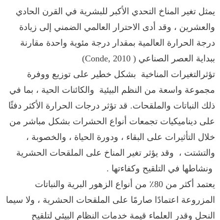
يمثل تغير المناخ التحدي الأكبر للبشرية في القرن الحادي
والعشرين ، وقد أدى الاحترار العالمي الضمني إلى زيادة
درجة الحرارة العالمية بمقدار درجة مئوية واحدة مقارنة
ببداية العصر الصناعي ( 2010
Conde,
)
تؤثرالتغيرات المناخية بشكل خطير على توزيع ووفرة
مجموعة واسعة من النظم البيئية والكائنات الحية ، بما في
ذلك النباتات والملقحات. قد تؤثر درجات الحرارة الأكثر دفئًا
على ديناميكيات تجمعات أنواع الحشرات بشكل مباشر من
خلال التأثيرات على البقاء ، ودورة الحياة ، والخصوبة ،
والتشتت ، وقد يؤثر تغير المناخ على الملقحات الحشرية
ونشاطها في التلقيح وكفاءتها .
يعتمد أكثر من 80٪ من أنواع الزهور البرية والنباتات
المزروعة اعتمادًا صارمًا على الملقحات الحشرية ، ولا سيما
النحل وقدر العلماء قيمة خدمات النظام البيئي لتلقيح