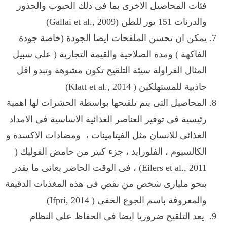
فئات المحاصيل الاخرى بما فى ذلك الحبوب والجذور
والدرنات 151 يور للطن (
Gallai et al., 2009
)
يمكن ان تحسن الملقحات ايضا الجودة (خاصة جودة
الفاكهة ) ومدة الصلاحية والقيمة التجارية ( على سبيل
المثال الفراولة سيئة التلقيح تكون مشوهة وتبدو اقل
جاذبية للمستهلكين (
Klatt et al., 2014
)
المحاصيل التى يتم تلقيحها بواسطة الحشرات لها اهمية
رئيسية فى توفير العناصر الغذائية الاساسية فى الامداد
الغذائى للانسان مثل الفيتامينات ، ومضادات الاكسدة و
الكالسيوم ، الفلورايد ، جزء كبير من حامض الفوليك (
Eilers et al., 2011
) ، فى الوقت الحاضر يعانى ما يقدر
بنحو مليارى شخص من نقص فى هذه المغذيات الدقيقة
والمعروفة باسم الجوع الخفى (
Ifpri, 2014
)
يعد التلقيح ضروريا ايضا فى الحفاظ على النظام