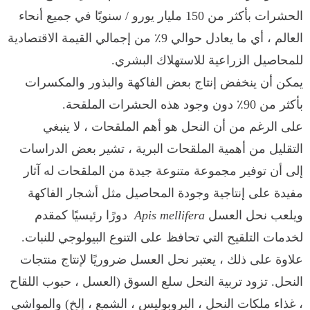
الحشرات بأكثر من 150 مليار يورو / سنويًا في جميع أنحاء
العالم ، أي ما يعادل حوالي 9٪ من إجمالي القيمة الاقتصادية
للمحاصيل الزراعية للاستهلاك البشري.
يمكن أن ينخفض إنتاج بعض الفاكهة والبذور والمكسرات
بأكثر من 90٪ دون وجود هذه الحشرات الملقحة.
على الرغم من أن النحل هو أهم الملقحات ، لا ينبغي
التقليل من أهمية الملقحات البرية ، تشير بعض الدراسات
إلى أن توفير مجموعة متنوعة جيدة من الملقحات له آثار
مفيدة على إنتاجية وجودة المحاصيل مثل أشجار الفاكهة
ويلعب نحل العسل
Apis mellifera
دورًا رئيسيًا كمقدم
لخدمات التلقيح التي تحافظ على التنوع البيولوجي للنبات.
علاوة على ذلك ، يعتبر نحل العسل ضروريًا لإنتاج منتجات
النحل. تزود تربية النحل سلع السوق (العسل ، حبوب اللقاح
، غذاء ملكات النحل ، البروبوليس ، الشمع ، إلخ) والمواشي