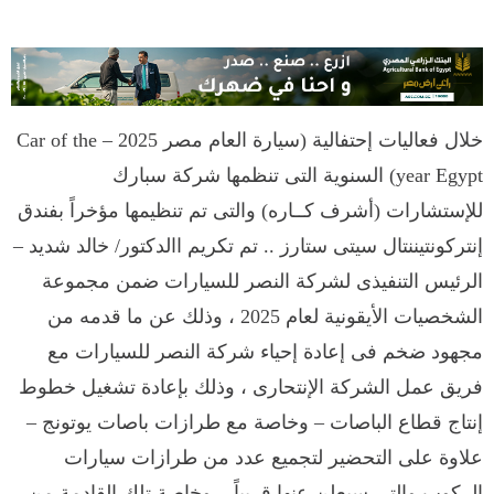
خلال فعاليات إحتفالية (سيارة العام مصر 2025 – Car of the
year Egypt) السنوية التى تنظمها شركة سبارك
للإستشارات (أشرف كــاره) والتى تم تنظيمها مؤخراً بفندق
إنتركونتيننتال سيتى ستارز .. تم تكريم االدكتور/ خالد شديد –
الرئيس التنفيذى لشركة النصر للسيارات ضمن مجموعة
الشخصيات الأيقونية لعام 2025 ، وذلك عن ما قدمه من
مجهود ضخم فى إعادة إحياء شركة النصر للسيارات مع
فريق عمل الشركة الإنتحارى ، وذلك بإعادة تشغيل خطوط
إنتاج قطاع الباصات – وخاصة مع طرازات باصات يوتونج –
علاوة على التحضير لتجميع عدد من طرازات سيارات
الركوب والتى سيعلن عنها قريباً .. وخاصة تلك القادمة من