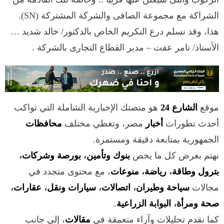
الشراكة مع مجموعة الصافى والشركة المشتركة (SN).
هذا، وقد تسلم درع التكريم الخاص بالدكتور/ خالد شديد …
الأستاذ/ تامر عفت – مدير القطاع التجارى بالشركة .
موقع
الشارع 24
هو منصتك الإخبارية الشاملة التي تواكب
أحدث تطورات
أخبار
مصر، وتغطي مختلف
محافظات
الجمهورية بمتابعة دقيقة ومستمرة.
نهتم بعرض كل ما يخص
بنوك وتأمين
،
بورصة وشركات
،
بترول وطاقة
،
رياضة
،
منوعات
، مع محتوى متجدد في
مجالات
سياحة وطيران
،
اتصالات
،
سيارات ونقل
،
عقارات
،
صحة ومرأة
،
البوابة الزراعية
.
كما نقدم تحليلات وآراء متعمقة في
مقالات
، إلى جانب