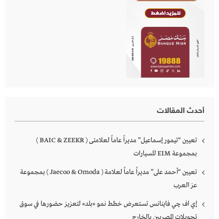
أحدث المقالات
تعيين “تيمور إسماعيل” مديراً عاماً لعلامتى ( BAIC & ZEEKR )
بمجموعة EIM للسيارات
تعيين “أحمد على” مديراً عاماً لعلامة ( Jaecoo & Omoda ) بمجموعة
عز العرب
إي اف چي فاينانس تستعرض خطط نمو «بلد» لتعزيز حضورها في سوق
تحويلات المصريين بالخارج