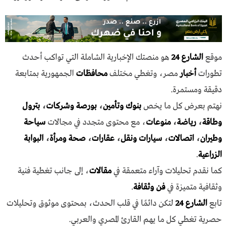
موقع
الشارع 24
هو منصتك الإخبارية الشاملة التي تواكب أحدث
تطورات
أخبار
مصر، وتغطي مختلف
محافظات
الجمهورية بمتابعة
دقيقة ومستمرة.
نهتم بعرض كل ما يخص
بنوك وتأمين
،
بورصة وشركات
،
بترول
وطاقة
،
رياضة
،
منوعات
، مع محتوى متجدد في مجالات
سياحة
وطيران
،
اتصالات
،
سيارات ونقل
،
عقارات
،
صحة ومرأة
،
البوابة
الزراعية
.
كما نقدم تحليلات وآراء متعمقة في
مقالات
، إلى جانب تغطية فنية
وثقافية متميزة في
فن وثقافة
.
تابع
الشارع 24
لتكن دائمًا في قلب الحدث، بمحتوى موثوق وتحليلات
حصرية تغطي كل ما يهم القارئ المصري والعربي.