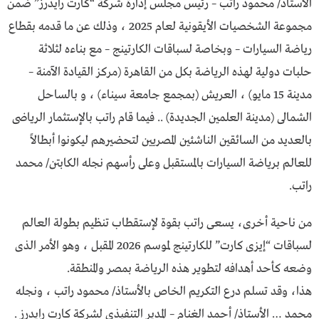
الأستاذ/ محمود راتب – رئيس مجلس إدارة شركة “كارت رايدرز” ضمن
مجموعة الشخصيات الأيقونية لعام 2025 ، وذلك عن ما قدمه بقطاع
رياضة السيارات – وبخاصة لسباقات الكارتينج – مع بناءه لثلاثة
حلبات دولية لهذه الرياضة بكل من القاهرة (مركز القيادة الآمنة –
مدينة 15 مايو) ، العريش (بمجمع جامعة سيناء) ، و بالساحل
الشمالى (مدينة العلمين الجديدة) .. فيما قام راتب بالإستثمار الرياضى
بالعديد من السائقين الناشئين المصريين لتحضيرهم ليكونوا أبطالاً
للعالم برياضة السيارات بالمستقبل وعلى رأسهم نجله الكابتن/ محمد
راتب.
من ناحية أخرى، يسعى راتب بقوة لإستقطاب تنظيم بطولة العالم
لسباقات “إيزى كارت” للكارتينج لموسم 2026 المقبل ، وهو الأمر الذى
وضعه كأحد أهدافه لتطوير هذه الرياضة بمصر والمنطقة.
هذا، وقد تسلم درع التكريم الخاص بالأستاذ/ محمود راتب ، ونجله
محمد … الأستاذ/ أحمد الغنام – المدير التنفيذى لشركة كارت رايدرز .