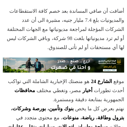
أضافت أن صافي المساندة بعد خصم كافة الاستقطاعات
والمديونيات بلغ 7.4 مليار جنيه، مشيرة الى أن عدد
الشركات المؤجلة لمراجعة مديونياتها مع الجهات المختلفة
أو لم ترد مديونياتها بلغت 98 شركة، وباقي الشركات ليس
لها أي مستحقات أو لم تأتى للصندوق.
موقع
الشارع 24
هو منصتك الإخبارية الشاملة التي تواكب
أحدث تطورات
أخبار
مصر، وتغطي مختلف
محافظات
الجمهورية بمتابعة دقيقة ومستمرة.
نهتم بعرض كل ما يخص
بنوك وتأمين
،
بورصة وشركات
،
بترول وطاقة
،
رياضة
،
منوعات
، مع محتوى متجدد في
مجالات
سياحة وطيران
،
اتصالات
،
سيارات ونقل
،
عقارات
،