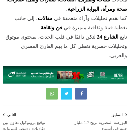
صحة ومرأة
،
البوابة الزراعية
.
كما نقدم تحليلات وآراء متعمقة في
مقالات
، إلى جانب
تغطية فنية وثقافية متميزة في
فن وثقافة
.
تابع
الشارع 24
لتكن دائمًا في قلب الحدث، بمحتوى موثوق
وتحليلات حصرية تغطي كل ما يهم القارئ المصري
والعربي.
تصفّح
السابق
التالي
المقالات
البورصة المصرية تربح 1.7 مليار
توقيع بروتوكول تعاون بين
جنيه في أسبوع
«غازتك» و«مصر للبترول»