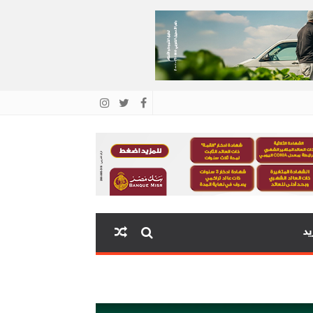
يد
اية البنك المركزي المصري