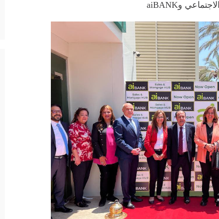
اعي وaiBANK