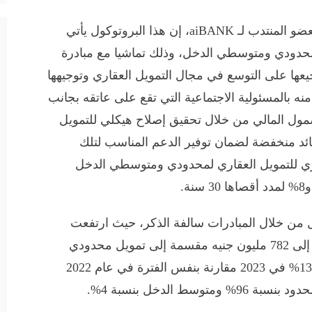
وقال تامر سيف الدين، الرئيس التنفيذي والعضو المنتدب لـ aiBANK، إن هذا البروتوكول يأتي
مليون جنيه لفئات محدودي ومتوسطي الدخل، وذلك تماشيا مع مبادرة
عها على التوسع في مجال التمويل العقاري وتوجيهها
نه بالمسئولية الاجتماعية التي تقع على عاتقه بجانب
شمول المالي من خلال تحقيق إصلاح هيكلي للتمويل
ائد منخفضة لضمان توفير الدعم المناسب لتلك
مصري للتمويل العقاري لمحدودي ومتوسطي الدخل
 البنك قام بتمويل عدد 6180 عميل من خلال المبادرات سالفة الذكر، حيث ارتفعت
محفظة التمويل العقاري بمعدل 60% ليصل إلى 782 مليون جنيه مقسمة إلى تمويل محدودي
الدخل بنسبة 87% ومتوسطي الدخل بنسبة 13% في 2023 مقارنة بنفس الفترة في عام 2022