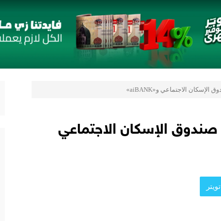
رب
 «بلد» لتعزيز حضورها في سوق تحويلات المصريين بالخارج
ستراتيجية مع أومودا وجايكو باستثمار 5 مليار جنيه لدعم قطاع السيارات في مصر
صر و«التوكيل دوت كوم» تعلنان شراكة لشراء سيارات ميتسوبيشي أونلاين
الإسكان الاجتماعي و«aiBANK»
 صندوق الإسكان الاجتماعي
ويتر