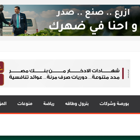
ع 24
 في قلب الحدث
بورصة وشركات
بترول وطاقه
رياضة
منوعات
المز
المي للشباب” ويقدم العديد من العروض المجانية دعمًا للشمول المالي تحت رع
ة EIM للسيارات