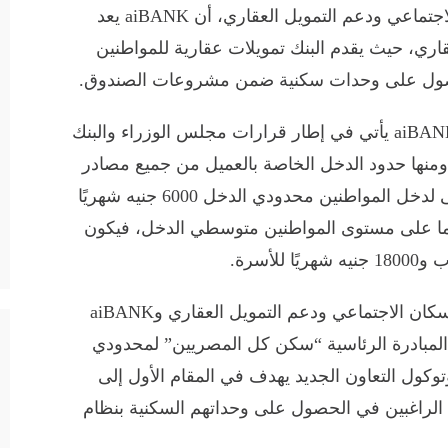
وأكدت الرئيس التنفيذي لصندوق الإسكان الاجتماعي ودعم التمويل العقاري، أن aiBANK يعد
قاري، حيث يقدم البنك تمويلات عقارية للمواطنين
صول على وحدات سكنية ضمن مشروعات الصندوق.
وأوضحت أن بروتوكول التعاون الجديد مع aiBANK يأتي في إطار قرارات مجلس الوزراء والبنك
ومنها حدود الدخل الخاصة بالعميل من جميع مصادر
دخله، والتي تتمثل في أن يكون الحد الأقصى لدخل المواطنين محدودي الدخل 6000 جنيه شهريًا
هريًا للأسرة، أما على مستوى المواطنين متوسطي الدخل، فيكون
أضافت أن التعاون المثمر ما بين صندوق الإسكان الاجتماعي ودعم التمويل العقاري وaiBANK
 المبادرة الرئاسية “سكن كل المصريين” لمحدودي
كول التعاون الجديد يهدف في المقام الأول إلى
 الراغبين في الحصول على وحداتهم السكنية بنظام