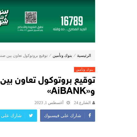
تعيين “أحمد على” مديراً عاماً لعلامة ( Jaecoo & Omoda ) بمجموعة عز الع
إي اف چي فاينانس تستعرض خطط نمو
(Zoox) تكشف عن الجيل الجديد من “روبوتاكسي” وتستعد لإنتاج 100 وحدة أسبوعياً
مجموعة عز العرب السويدي للاستثمارات توقّع شراكة ا
19 نوفمبر.. إنطلاق 《أوتو إكس》 أكبر معرض لموزعين السيارات المعتمدين في مصر
أكبر بطارية في تاريخ سلسلة vivo Y تشعل المنافسة في مصر مع إطلاق vivo Y500، المزود ببطارية BlueVolt رائدة بسعة 8100 مللي أمبير
دايموند موتورز–ميتسوبيشي موتورز م
الرئيسية
⁄
بنوك وتأمين
⁄
توقيع بروتوكول تعاون بين صندوق 
بنوك وتأمين
توقيع بروتوكول تعاون بين
و«aiBANK»
الشارع 24
أغسطس 1, 2023
شارك على فيسبوك
شارك على ت