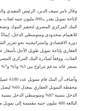
لإتاحة تمويل يقدر بـ800 
البنك المركزي المصري لتحفيز البنوك وتشجي
للاهتمام بمحدودي ومتوسطي الدخل، إيمانًا م
دوره الاقتصادي واستراتيجيته نحو تعزيز ال
العقاري بإتاحة تمويل طويل الأجل بأسعار ع
الفئات، ووفقاً لمبادرة البنك المركزي ال
بسعر عائد مدعم يتراوح بين 3% و5% و7% و8% لمدد أقصاها 30 سنة.
وأضاف أن
البالغة 488 مليون جنيه مقسمة إلى تمويل محدود بنسبة 96% ومتوسط الدخل بنسبة 4%.