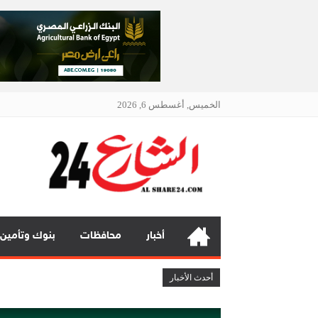
الخميس, أغسطس 6, 2026
الشار
أنت دائمًا
أخبار
محافظات
بنوك وتأمين
بنك مصر يشارك في فعالية “اليوم الع
أحدث الأخبار
چرمين عامر تنضم إلى منظمة G100 التابعة للرابطة النسائية العالمية All Ladies League عن الإعلام الرقمي والتجارة الإلكترونية
تعيين “تيمور إسماعيل” مديراً عاماً لعلامتى ( BAIC & ZEEKR ) بمجموع