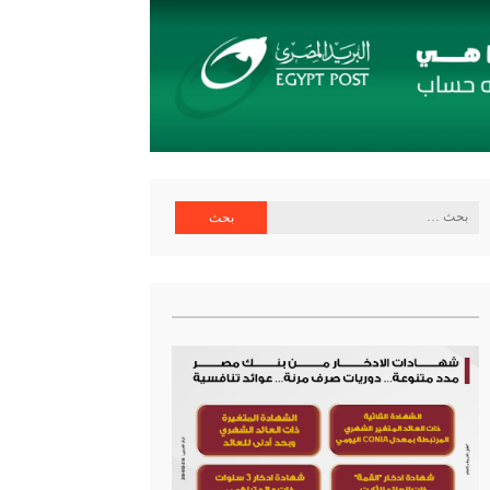
البحث
عن: