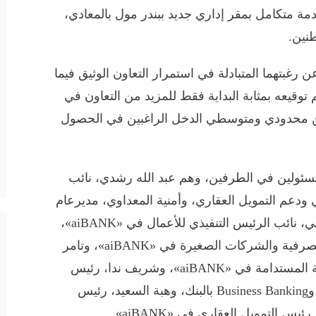
 متكامل بمقر إداري جديد ببندر مول بالمعادي،
طنين.
رغبتهما المتبادلة في استمرار التعاون الوثيق فيما
 توقيعه بمثابة البداية فقط للمزيد من التعاون في
اطنين محدودي ومتوسطي الدخل الراغبين في الحصول
سئولين في الطرفين، وهم عبد الله رشدي، نائب
 ودعم التمويل العقاري، وأمنية المعداوي، مديرعام
الإدارة العامة للدعم بالصندوق، وعمرو جمالي، نائب الرئيس التنفيذي للأعمال في «aiBANK»،
وإيمان بدر، رئيس أول مجموعة التجزئة المصرفية والشركات الصغيرة في «aiBANK»، وتامر
مصطفى، رئيس اول تطوير الأعمال والتنمية المستدامة في «aiBANK»، وشريف ندا، رئيس
مجموعة التجزئة المصرفية، وشبكة الفروع وBusiness Banking بالبنك، وهبة السعيد، رئيس
 التمويل العقاري في «aiBANK».