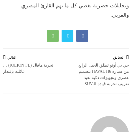
وتحليلات حصرية تغطي كل ما يهم القارئ المصري
والعربي.
تصفّح
السابق
التالي
المقالات
‎جي بي أوتو تطلق الجيل الرابع
تجربة هافال (JOLION FL) …
من سيارة HAVAL H6 بتصميم
عائلية بإقتدار
عصري وتجهيزات ذكية تعيد
تعريف تجربة قيادة الـSUV