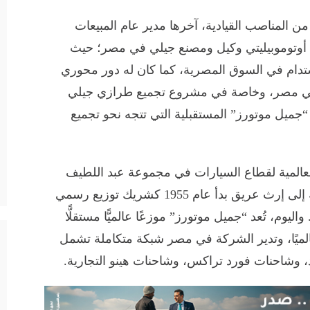
ن المناصب القيادية، آخرها مدير عام المبيعات
 أوتوموبيليتي وكيل ومصنع جيلي في مصر؛ حيث
تدام في السوق المصرية، كما كان له دور محوري
في مصر، وخاصة في مشروع تجميع طرازي جيلي
“جميل موتورز” المستقبلية التي تتجه نحو تجميع
العالمية لقطاع السيارات في مجموعة عبد اللطيف
جميل منذ إطلاقها عام ٢٠٠٦. تستند الشركة إلى إرث عريق بدأ عام 1955 كشريك توزيع رسمي
ليوم، تُعد “جميل موتورز” موزعًا عالميًّا مستقلًّا
 قوي في أكثر من ١٧ سوقًا عالميًا، وتدير الشركة في مصر شبكة متكاملة تشمل