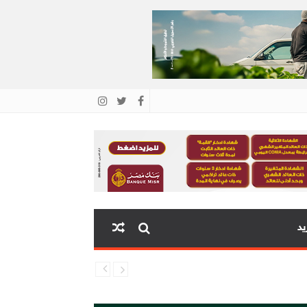
يد
ية البنك المركزي