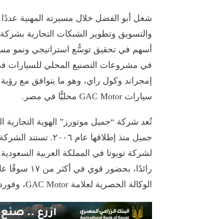
شغل أبو الفضل خلال مسيرته المهنية عددًا م
والتسويق وتطوير الشبكات التجارية بشركة
أسهم في تحقيق توسُّع استراتيجي ونمو مس
في مشروعات التصنيع المحلي للسيارات 
إمجراند وكول راي، وهو ما يتوافق مع رؤية 
سيارات GAC Motor محليًّا في مصر.
تُعد شركة “جميل موتورز” الهوية التجارية 
لشركة تويوتا في المملكة العربية السعودية. وا
رائدًا، بحضور
الوكالة الحصرية لعلامة GAC Motor، وفورد، وشاحنات فورد تراكس، وشاحنات هينو التجارية.