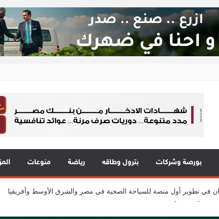
ع 24
 في قلب الحدث
 يقدمون 7 مشاريع واعدة
بورصة وشركات
بترول وطاقه
رياضة
منوعات
المز
المي للشباب” ويقدم العديد من العروض المجانية دعمًا للشمول المالي تحت رعا
2 مع نمو قوي في جميع المؤشرات المالية الرئيسية