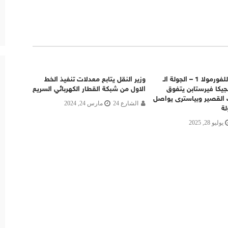
بطولة العالم للفورمولا 1 – الجولة الـ
وزير النقل يتابع معدلات تنفيذ الخط
لجيكا فيرستابن يتفوق
الاول من شبكة القطار الكهربائي السريع
القصير وبياسترى يواصل
الشارع 24
مارس 24, 2024
لة
يوليو 28, 2025