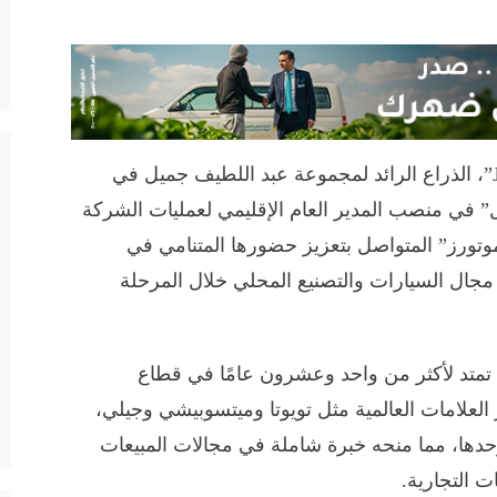
أعلنت شركة “جميل موتورز Jameel Motors”، الذراع الرائد لمجموعة عبد اللطيف جميل في
” في منصب المدير العام الإقليمي لعمليات الشركة
ورز” المتواصل بتعزيز حضورها المتنامي في
ال السيارات والتصنيع المحلي خلال المرحلة
 تمتد لأكثر من واحد وعشرون عامًا في قطاع
لعلامات العالمية مثل تويوتا وميتسوبيشي وجيلي،
دابليو وحدها، مما منحه خبرة شاملة في مجالات المبيعات
ت التجارية.