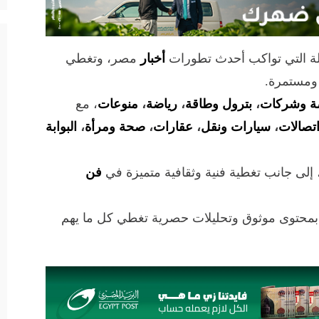
لة التي تواكب أحدث تطورات
أخبار
مصر، وتغطي
 ومستمرة.
ة وشركات
،
بترول وطاقة
،
رياضة
،
منوعات
، مع
تصالات
،
سيارات ونقل
،
عقارات
،
صحة ومرأة
،
البوابة
 إلى جانب تغطية فنية وثقافية متميزة في
فن
 بمحتوى موثوق وتحليلات حصرية تغطي كل ما يهم