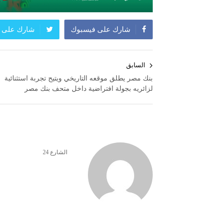
شارك على فيسبوك
شارك على ت
تصفّح
السابق
المقالات
بنك مصر يطلق موقعه التاريخي ويتيح تجربة استثنائية
لزائريه بجولة افتراضية داخل متحف بنك مصر
الشارع 24