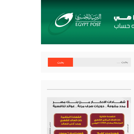
ية البنك المركزي
البحث
عن: