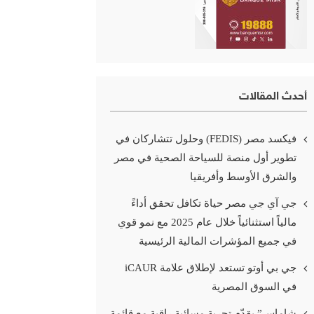
أحدث المقالات
فيكسد مصر (FEDIS) وحلول تتشاركان في
تطوير أول منصة للسياحة الصحية في مصر
والشرق الأوسط وأفريقيا
جي آي جي مصر حياة تكافل تحقق أداءً
مالياً استثنائياً خلال عام 2025 مع نمو قوي
في جميع المؤشرات المالية الرئيسية
جي بي أوتو تستعد لإطلاق علامة iCAUR
في السوق المصرية
شاماس” يقدّم تجربة مسائية راقية مع قائمة