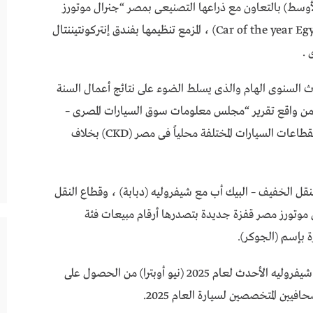
لأوسط) بالتعاون مع ذراعها التصنيعى بمصر “جنرال موتورز
مصر” عن رعايتها للدورة السابعة من إحتفالية (Car of the year Egypt) ، المزمع تنظيمها بفندق إنتركونتيننتال
 .
 السنوى الهام والذى يسلط الضوء على نتائج أعمال السنة
 من واقع تقرير “مجلس معلومات سوق السيارات المصرى –
آميك” وهو ما يُظهر بشكل قوى الجانب التصنيعى لقطاعات السيارات المختلفة محلياً فى مصر (CKD) بخلاف
نقل الخفيف – البيك أب مع شيفروليه (دبابة) ، وقطاع النقل
موتورز مصر قفزة جديدة بتصدرها أرقام مبيعات فئة
على الجانب الآخر ، تمكنت سيارة الركوب السيدان شيفروليه الأحدث لعام 2025 (نيو أوبترا) من الحصول على
فيين المتخصصين لسيارة العام 2025.