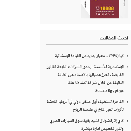
أحدث المقالات
كـــــيا (PV5) .. معيار جديد من القيادة الإستثنائية
الإسكندرية للأسمدة، إحدى الشركات التابعة لڤالمور
القابضة، تعزز عملياتها بالاعتماد على الطاقة
النظيفة من خلال شراكة تمتد 30 عامًا
مع SolarizEgypt
القاهرة تستضيف أول ملتقى دولي في أفريقيا لمناقشة
تأثيرات تغير المناخ في هندسة الرياح
كاي إنترناشونال تشيد بقوة سوق السيارات المصري
وتقرر تخصيص ادارة مباشرة