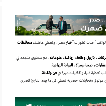
ي تواكب أحدث تطورات
أخبار
مصر، وتغطي مختلف
محافظات
ركات
،
بترول وطاقة
،
رياضة
،
منوعات
، مع محتوى متجدد في
عقارات
،
صحة ومرأة
،
البوابة الزراعية
.
نب تغطية فنية وثقافية متميزة في
فن وثقافة
.
ى موثوق وتحليلات حصرية تغطي كل ما يهم القارئ المصري