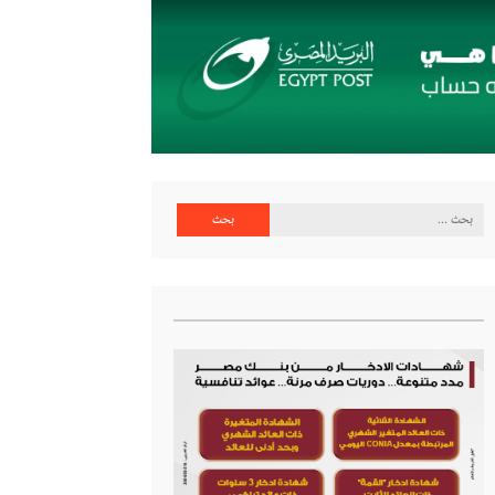
البحث
عن: