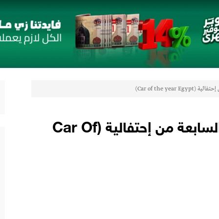
لمصري وتقرر تخصيص ادارة مباشرة
مي الشامل على أوهام “محطات الطاقة”
فات الهشة
 في جميع المؤشرات المالية الرئيسية
جديدة مستوحاة من النكهات البرازيلية
Car of the yea)
جنرال موتورز ترعى الدورة السابعة من إحتفالية (Car Of