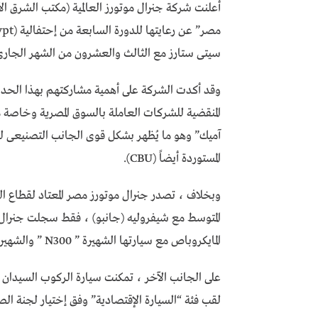
أعلنت شركة جنرال موتورز العالمية (مكتب الشرق ا
سيتى ستارز مع الثالث والعشرون من الشهر الجارى
وقد أكدت الشركة على أهمية مشاركتهم بهذا الحدث
المنقضية للشركات العاملة بالسوق المصرية وخاصة
المستوردة أيضاً (CBU).
وبخلاف ، تصدر جنرال موتورز مصر المعتاد لقطاع ال
المتوسط مع شيفروليه (جانبو) ، فقط سجلت جنرال 
المايكروباص مع سيارتها الشهيرة ” N300 ” والشهيرة بإسم (الجوكر).
لقب فئة “السيارة الإقتصادية” وفق إختيار لجنة الصحا