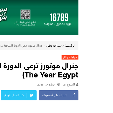
كاي إنترناشونال تشيد بقوة سوق السيارات ا
الأهرامات مقابر ملكية بامتياز.. والرد العل
الخليج بين مطرقة الاستنزاف وسندان التحال
فيكسد مصر (FEDIS) وحلول تتشاركان في تطوير أول منصة للسياحة الصحية في مصر والشرق الأوسط وأفريقيا
جي آي جي مصر حياة تكافل تحقق أداءً مالياً استثنائياً خلال عام 2025 مع نمو قوي
جي بي أوتو تستعد لإطلاق علامة iCAUR في السوق المصرية
شاماس” يقدّم تجربة مسائية راقية مع قائمة 
⁄
⁄
الرئيسية
سيارات ونقل
جنرال موتورز ترعى الدورة السابعة من إحتفالية (r Egypt
سيارات ونقل
The Year Egypt)
الشارع 24
يونيو 17, 2025
شارك على فيسبوك
شارك على تويتر