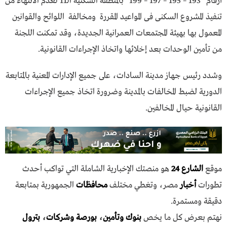
أرقام “193 – 195 – 197 – 199” بالمنطقة السكنية الـ11 لعدم الانتهاء من
تنفيذ المشروع السكنى فى المواعيد المقررة ومخالفة اللوائح والقوانين
المعمول بها بهيئة المجتمعات العمرانية الجديدة، وقد تمكنت اللجنة
من تأمين الوحدات بعد إخلائها واتخاذ الإجراءات القانونية.
وشدد رئيس جهاز مدينة السادات، على جميع الإدارات المعنية بالمتابعة
الدورية لضبط المخالفات بالمدينة وضرورة اتخاذ جميع الإجراءات
القانونية حيال المخالفين.
موقع
الشارع 24
هو منصتك الإخبارية الشاملة التي تواكب أحدث
تطورات
أخبار
مصر، وتغطي مختلف
محافظات
الجمهورية بمتابعة
دقيقة ومستمرة.
نهتم بعرض كل ما يخص
بنوك وتأمين
،
بورصة وشركات
،
بترول