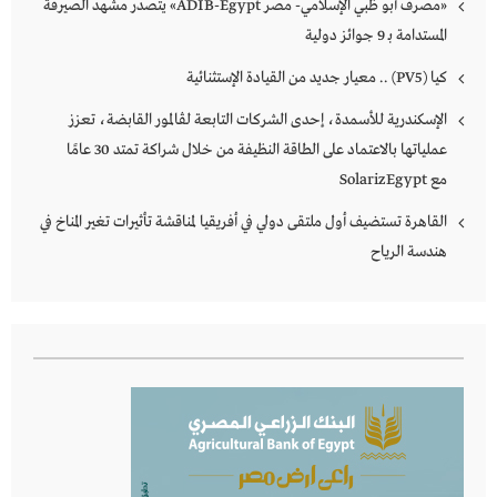
«مصرف أبو ظبي الإسلامي- مصر ADIB-Egypt» يتصدر مشهد الصيرفة
المستدامة بـ 9 جوائز دولية
كـــــيا (PV5) .. معيار جديد من القيادة الإستثنائية
الإسكندرية للأسمدة، إحدى الشركات التابعة لڤالمور القابضة، تعزز
عملياتها بالاعتماد على الطاقة النظيفة من خلال شراكة تمتد 30 عامًا
مع SolarizEgypt
القاهرة تستضيف أول ملتقى دولي في أفريقيا لمناقشة تأثيرات تغير المناخ في
هندسة الرياح