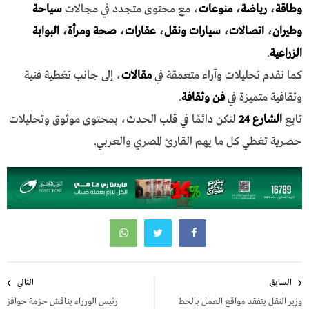
وطاقة
،
رياضة
،
منوعات
، مع محتوى متجدد في مجالات
سياحة
وطيران
،
اتصالات
،
سيارات ونقل
،
عقارات
،
صحة ومرأة
،
البوابة
الزراعية
.
كما نقدم تحليلات وآراء متعمقة في
مقالات
، إلى جانب تغطية فنية
وثقافية متميزة في
فن وثقافة
.
تابع
الشارع 24
لتكن دائمًا في قلب الحدث، بمحتوى موثوق وتحليلات
حصرية تغطي كل ما يهم القارئ المصري والعربي.
تصفّح
السابق
التالي
المقالات
وزير النقل يتفقد مواقع العمل بالخط
رئيس الوزراء يناقش حزمة حوافز