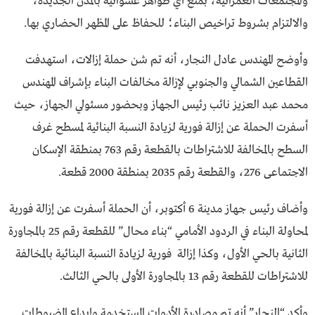
والمجتمعات العمرانية، بمنع أي ظواهر عشوائية بالمدن الجديدة،
والالتزام بشروط تراخيص البناء؛ للحفاظ على المظهر الحضاري بها.
وأوضح المهندس عادل النجار، أنه تم شن حملة إزالات، استهدفت
القطاعين الشمالي والجنوبي لإزالة مخالفات البناء بإشراف المهندس
محمد عبد العزيز نائب رئيس الجهاز وبحضور مسئولي الجهاز، حيث
أسفرت الحملة عن إزالة فورية لزيادة النسبة البنائية لمسطح غرف
السطح بالمخالفة للاشتراطات بالقطعة رقم 763 بمنطقة الإسكان
الاجتماعى 276، والقطعة رقم 2035 بمنطقة 2000 قطعة.
وأضاف رئيس جهاز مدينة 6 أكتوبر، أن الحملة أسفرت عن إزالة فورية
لمحاولة البناء في الردود الأمامي “بناء محال” للقطعة رقم 25 بالمجاورة
الثانية بالحي الأول، وكذا إزالة فورية لزيادة النسبة البنائية بالمخالفة
للاشتراطات للقطعة رقم 13 بالمجاورة الأولى بالحي الثالث.
وأكد “النجار” أنه تم مصادرة الأدوات المستخدمة وإيداع المضبوطات