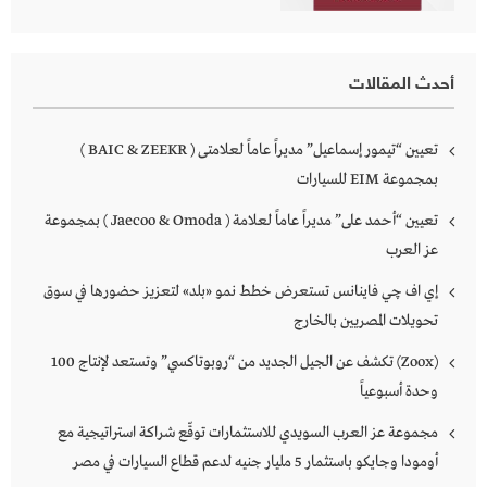
أحدث المقالات
تعيين “تيمور إسماعيل” مديراً عاماً لعلامتى ( BAIC & ZEEKR )
بمجموعة EIM للسيارات
تعيين “أحمد على” مديراً عاماً لعلامة ( Jaecoo & Omoda ) بمجموعة
عز العرب
إي اف چي فاينانس تستعرض خطط نمو «بلد» لتعزيز حضورها في سوق
تحويلات المصريين بالخارج
(Zoox) تكشف عن الجيل الجديد من “روبوتاكسي” وتستعد لإنتاج 100
وحدة أسبوعياً
مجموعة عز العرب السويدي للاستثمارات توقّع شراكة استراتيجية مع
أومودا وجايكو باستثمار 5 مليار جنيه لدعم قطاع السيارات في مصر