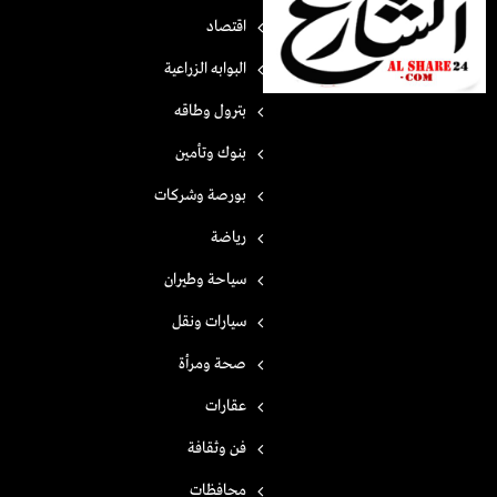
اقتصاد
البوابه الزراعية
بترول وطاقه
بنوك وتأمين
بورصة وشركات
رياضة
سياحة وطيران
سيارات ونقل
صحة ومرأة
عقارات
فن وثقافة
محافظات