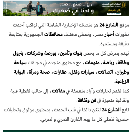
موقع
الشارع 24
هو منصتك الإخبارية الشاملة التي تواكب أحدث
تطورات
أخبار
مصر، وتغطي مختلف
محافظات
الجمهورية بمتابعة
دقيقة ومستمرة.
نهتم بعرض كل ما يخص
بنوك وتأمين
،
بورصة وشركات
،
بترول
وطاقة
،
رياضة
،
منوعات
، مع محتوى متجدد في مجالات
سياحة
وطيران
،
اتصالات
،
سيارات ونقل
،
عقارات
،
صحة ومرأة
،
البوابة
الزراعية
.
كما نقدم تحليلات وآراء متعمقة في
مقالات
، إلى جانب تغطية فنية
وثقافية متميزة في
فن وثقافة
.
تابع
الشارع 24
لتكن دائمًا في قلب الحدث، بمحتوى موثوق وتحليلات
حصرية تغطي كل ما يهم القارئ المصري والعربي.