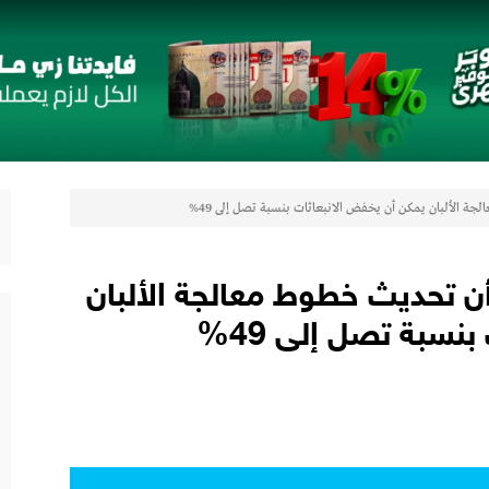
جديدة مستوحاة من النكهات البرازيلية
 الإطاريَّة بشأن تغيُّر المناخ
ن
شاريع واعدة
اب” ويقدم العديد من العروض المجانية دعمًا للشمول المالي تحت رعاية البنك المركزي المصري
 الألبان يمكن أن يخفض الانبعاثات بنسبة تصل إلى 49%
ن تحديث خطوط معالجة الألبان
 في جميع المؤشرات المالية الرئيسية
نسبة تصل إلى 49%