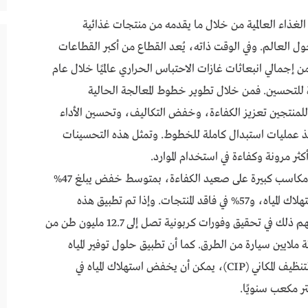
ة الغذاء العالمية من خلال ما يقدمه من منتجات غذائية
 العالم. وفي الوقت ذاته، يُعد القطاع من أكبر القطاعات
كًا للمياه والطاقة، حيث ساهم بنسبة 2.7% من إجمالي انبعاثات غازات الاحتباس الحراري عالميًا خلال عام
بيرة للتحسين. فمن خلال تطوير خطوط المعالجة الحالية
لمنتجين تعزيز الكفاءة، وخفض التكاليف، وتحسين الأداء
فيذ عمليات استبدال كاملة للخطوط. وتمثل هذه التحسينات
 أكثر مرونة وكفاءة في استخدام الموارد.
وأظهرت الدراسة أن تحديث المعدات الحالية يحقق مكاسب كبيرة على صعيد الكفاءة، بمتوسط خفض يبلغ 47%
في انبعاثات غازات الاحتباس الحراري، و45% في استهلاك المياه، و57% في فاقد المنتجات. وإذا تم تطبيق هذه
التحديثات على مستوى إنتاج الألبان عالميًا، فقد يسهم ذلك في تحقيق وفورات كربونية تصل إلى 12.7 مليون طن من
 ملايين سيارة من الطرق. كما أن تطبيق حلول توفير المياه
واستعادتها، مثل أنظمة الترشيح المتقدمة وأنظمة التنظيف المكاني (CIP)، يمكن أن يخفض استهلاك المياه في