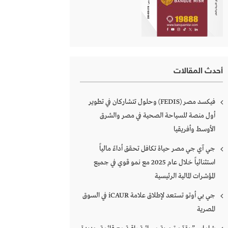
أحدث المقالات
فيكسد مصر (FEDIS) وحلول تتشاركان في تطوير
أول منصة للسياحة الصحية في مصر والشرق
الأوسط وأفريقيا
جي آي جي مصر حياة تكافل تحقق أداءً مالياً
استثنائياً خلال عام 2025 مع نمو قوي في جميع
المؤشرات المالية الرئيسية
جي بي أوتو تستعد لإطلاق علامة iCAUR في السوق
المصرية