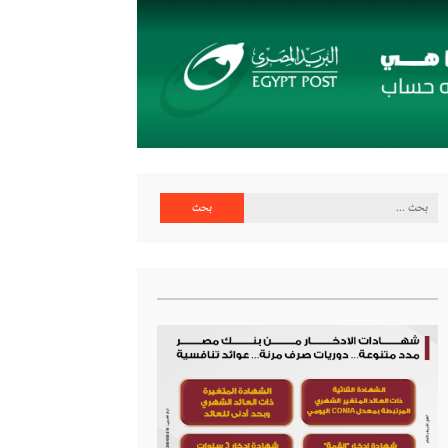
البحث
عن: