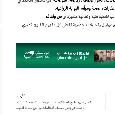
ركات
،
بترول وطاقة
،
رياضة
،
منوعات
، مع محتوى متجدد في
عقارات
،
صحة ومرأة
،
البوابة الزراعية
.
نب تغطية فنية وثقافية متميزة في
فن وثقافة
.
ى موثوق وتحليلات حصرية تغطي كل ما يهم القارئ المصري
التالي
رئيس معهد وادي السيليكون يشيد بروبوتات “موجيا”: الذكاء
الاصطناعي يعزز مختلف القطاعات ويرتقي بجودة الحياة