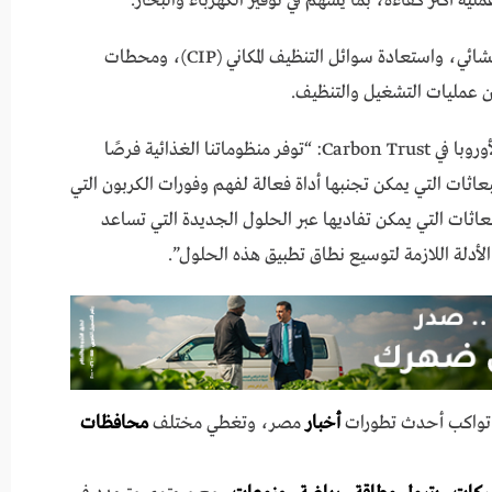
ة أكثر كفاءة، بما يسهم في توفير الكهرباء والبخار.
حلول الترشيح والاستعادة، بما يشمل الترشيح الغشائي، واستعادة سوائل التنظيف المكاني (CIP)، ومحطات
ه من عمليات التشغيل والتنظيف.
ومن جانبها، قالت فيرونيكا تيمه، المديرة المساعدة لأوروبا في Carbon Trust: “توفر منظوماتنا الغذائية فرصًا
بعاثات التي يمكن تجنبها أداة فعالة لفهم وفورات الكربون التي
اثات التي يمكن تفاديها عبر الحلول الجديدة التي تساعد
لأدلة اللازمة لتوسيع نطاق تطبيق هذه الحلول”.
ي تواكب أحدث تطورات
أخبار
مصر، وتغطي مختلف
محافظات