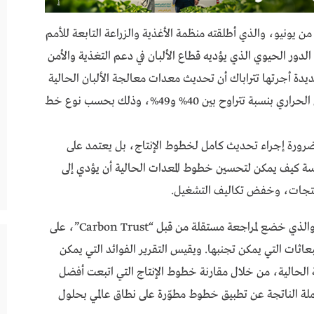
ل من يونيو، والذي أطلقته منظمة الأغذية والزراعة التابعة للأمم
ضوء سنويًا على الدور الحيوي الذي يؤديه قطاع الألبان في دعم التغذية والأمن
ة أجرتها تتراباك أن تحديث معدات معالجة الألبان الحالية
يمكن أن يسهم في خفض انبعاثات غازات الاحتباس الحراري بنسبة تتراوح بين 40% و49%، وذلك بحسب نوع خط
لضرورة إجراء تحديث كامل لخطوط الإنتاج، بل يعتمد على
اسة كيف يمكن لتحسين خطوط المعدات الحالية أن يؤدي إلى
منتجات، وخفض تكاليف التشغيل.
ويعتمد تقرير “تقييم أثر معالجة الألبان” الجديد، والذي خضع لمراجعة مستقلة من قبل “Carbon Trust”، على
بعاثات التي يمكن تجنبها. ويقيس التقرير الفوائد التي يمكن
الحالية، من خلال مقارنة خطوط الإنتاج التي اتبعت أفضل
لانبعاثات المحتملة الناتجة عن تطبيق خطوط مطوّرة على نطاق عالمي بحلول