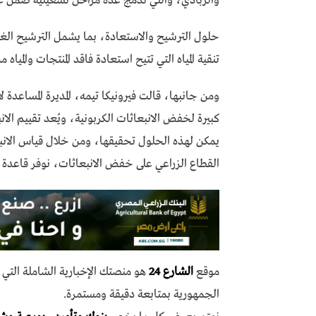
والزبادي، والتي تدمج عدة مراحل تشغيلية ضمن عملي
تنقية المياه التي تتيح استعادة فاقد المنتجات والميا
كبيرة لخفض الانبعاثات الكربونية، ويُعد تقييم الان
يمكن لهذه الحلول تحقيقها، ومن خلال قياس الانبع
القطاع الزراعي على خفض الانبعاثات، نوفر قاعدة ا
موقع
الشارع 24
هو منصتك الإخبارية الشاملة الت
الجمهورية بمتابعة دقيقة ومستمرة.