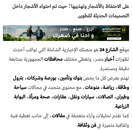
على الاحتفاظ بالأشجار وتهذيبها؛ حيث تم احتواء الأشجار داخل
التصميمات الحديثة للتطوير.
موقع
الشارع 24
هو منصتك الإخبارية الشاملة التي تواكب أحدث
تطورات
أخبار
مصر، وتغطي مختلف
محافظات
الجمهورية بمتابعة
دقيقة ومستمرة.
نهتم بعرض كل ما يخص
بنوك وتأمين
،
بورصة وشركات
،
بترول
وطاقة
،
رياضة
،
منوعات
، مع محتوى متجدد في مجالات
سياحة
وطيران
،
اتصالات
،
سيارات ونقل
،
عقارات
،
صحة ومرأة
،
البوابة
الزراعية
.
كما نقدم تحليلات وآراء متعمقة في
مقالات
، إلى جانب تغطية فنية
وثقافية متميزة في
فن وثقافة
.