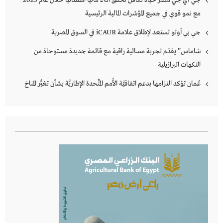
جي آي جي مصر حياة تكافل تحقق أداءً مالياً استثنائياً خلال عام 2025
مع نمو قوي في جميع المؤشرات المالية الرئيسية
جي بي أوتو تستعد لإطلاق علامة iCAUR في السوق المصرية
شاماس” يقدّم تجربة مسائية راقية مع قائمة جديدة مستوحاة من
النكهات البرازيلية
عُمان تؤكد التزامها بدعم اتفاقيَّة الأُمم المُتَّحدة الإطاريَّة بشأن تغيُّر المناخ