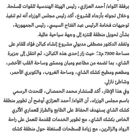
برفقة اللواء/ أحمد العزازي، رئيس الهيئة الهندسية للقوات المسلحة.
وخلال تجوله بأرجاء المشروع، أكد رئيس مجلس الوزراء أنه تم تنفيذ
توجيهات فخامة الرئيس عبد الفتاح السيسي، رئيس الجمهورية،
بشأن تحويل منطقة المنتزه إلى وجهة سياحية عالمية.
وتفقد الدكتور مصطفى مدبولي مشروع إنشاء كبائن فؤاد المقام على
مساحة 7300 م2؛ حيث زار إحدى هذه الكبائن، ثم انتقل إلى جزيرة
الشاي، بما تضمه من مطاعم ومبان وممشى وساحة القلب الأخضر،
ومطعم ومطبخ كشك الشاي، وساحة الغروب، والكوبري الأحمر،
وشاطئ نازلي.
وفي هذا الإطار، أكد المستشار محمد الحمصانى، المتحدث الرسمي
باسم مجلس الوزراء، أن اللواء/ أحمد العزازي أوضح أن تطوير منطقة
كشك الشاي يستهدف الحفاظ على الطابع والطراز المعماري الأثري
الخاص بكشك الشاي، مع تطوير الخدمات المقدمة للعمل على راحة
الرواد والزائرين، مع زيادة المسطحات المستغلة حول منطقة كشك