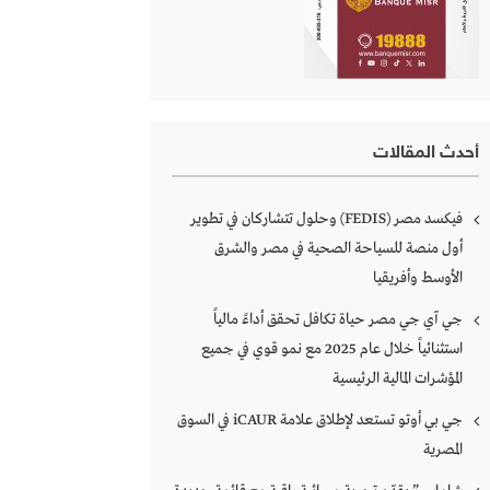
أحدث المقالات
فيكسد مصر (FEDIS) وحلول تتشاركان في تطوير
أول منصة للسياحة الصحية في مصر والشرق
الأوسط وأفريقيا
جي آي جي مصر حياة تكافل تحقق أداءً مالياً
استثنائياً خلال عام 2025 مع نمو قوي في جميع
المؤشرات المالية الرئيسية
جي بي أوتو تستعد لإطلاق علامة iCAUR في السوق
المصرية