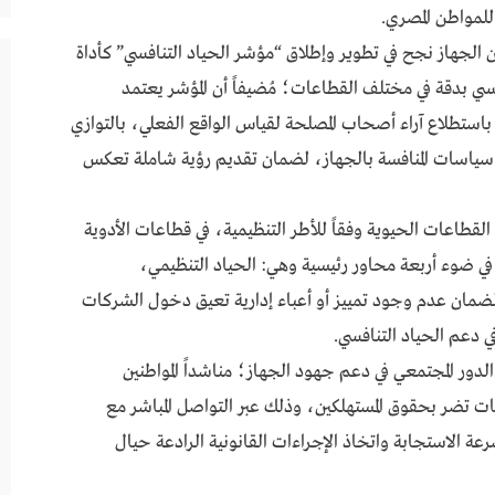
للمواطن المصري.
ن الجهاز نجح في تطوير وإطلاق “مؤشر الحياد التنافسي” كأداة
سي بدقة في مختلف القطاعات؛ مُضيفاً أن المؤشر يعتمد
استطلاع آراء أصحاب المصلحة لقياس الواقع الفعلي، بالتوازي
رة سياسات المنافسة بالجهاز، لضمان تقديم رؤية شاملة تعكس
لقطاعات الحيوية وفقاً للأطر التنظيمية، في قطاعات الأدوية
في ضوء أربعة محاور رئيسية وهي: الحياد التنظيمي،
 لضمان عدم وجود تمييز أو أعباء إدارية تعيق دخول الشركات
ي دعم الحياد التنافسي.
دور المجتمعي في دعم جهود الجهاز؛ مناشداً المواطنين
ات تضر بحقوق المستهلكين، وذلك عبر التواصل المباشر مع
خط الساخن (15157)، لضمان سرعة الاستجابة واتخاذ الإجراءات القانونية الرادعة حيال