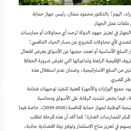
ء، اليوم؛ بالدكتور محمود ممتاز، رئيس جهاز حماية
من ملفات عمل الجهاز.
 الجهاز في تعزيز جهود الدولة لرصد أي محاولات أو ممارسات
التصدي لأي محاولات للخروج عن مسار الحياد التنافسي؛
ار السلع الأساسية أو تعمد حجبها عن الأسواق بغرض افتعال
روف الإقليمية الراهنة وتداعياتها التي تفرض ضرورة الحفاظ
اطنين من السلع الاستراتيجية، وضمان عدم استغلال هذه
طن المصري.
 جميع الوزارات والأجهزة المعنية لتنفيذ توجيهات فخامة
ة، فيما يخص تشديد الرقابة على الأسواق ومحاسبة
المتلاعبين؛ موجهاً بالإسراع في تفعيل محاور الاستراتيجية الوطنية لجهاز حماية المنافسة (2026-2030)، خاصة فيما
المبكر للممارسات الضارة؛ كما أكد أن هذه المرحلة تتطلب
يسهم في تعزيز مناخ الاستثمار وتوفير بيئة اقتصادية جاذبة،