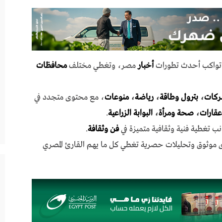
ي تواكب أحدث تطورات
أخبار
مصر، وتغطي مختلف
محافظات
ركات
،
بترول وطاقة
،
رياضة
،
منوعات
، مع محتوى متجدد في
عقارات
،
صحة ومرأة
،
البوابة الزراعية
.
نب تغطية فنية وثقافية متميزة في
فن وثقافة
.
ى موثوق وتحليلات حصرية تغطي كل ما يهم القارئ المصري