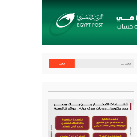
البحث
عن: