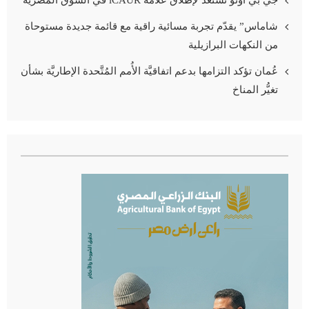
جي بي أوتو تستعد لإطلاق علامة iCAUR في السوق المصرية
شاماس” يقدّم تجربة مسائية راقية مع قائمة جديدة مستوحاة
من النكهات البرازيلية
عُمان تؤكد التزامها بدعم اتفاقيَّة الأُمم المُتَّحدة الإطاريَّة بشأن
تغيُّر المناخ