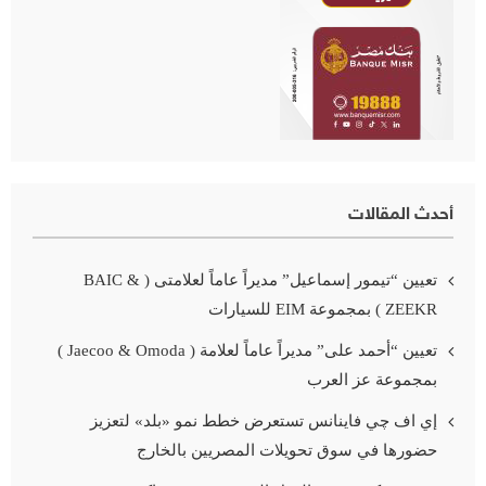
أحدث المقالات
تعيين “تيمور إسماعيل” مديراً عاماً لعلامتى ( BAIC &
ZEEKR ) بمجموعة EIM للسيارات
تعيين “أحمد على” مديراً عاماً لعلامة ( Jaecoo & Omoda )
بمجموعة عز العرب
إي اف چي فاينانس تستعرض خطط نمو «بلد» لتعزيز
حضورها في سوق تحويلات المصريين بالخارج