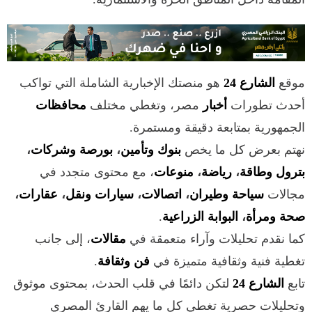
موقع
الشارع 24
هو منصتك الإخبارية الشاملة التي تواكب
أحدث تطورات
أخبار
مصر، وتغطي مختلف
محافظات
الجمهورية بمتابعة دقيقة ومستمرة.
نهتم بعرض كل ما يخص
بنوك وتأمين
،
بورصة وشركات
،
بترول وطاقة
،
رياضة
،
منوعات
، مع محتوى متجدد في
مجالات
سياحة وطيران
،
اتصالات
،
سيارات ونقل
،
عقارات
،
صحة ومرأة
،
البوابة الزراعية
.
كما نقدم تحليلات وآراء متعمقة في
مقالات
، إلى جانب
تغطية فنية وثقافية متميزة في
فن وثقافة
.
تابع
الشارع 24
لتكن دائمًا في قلب الحدث، بمحتوى موثوق
وتحليلات حصرية تغطي كل ما يهم القارئ المصري