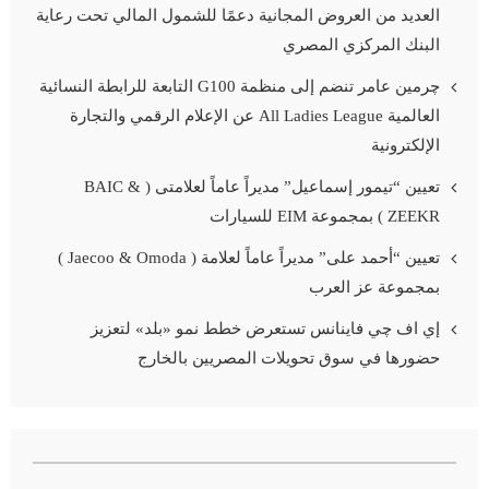
العديد من العروض المجانية دعمًا للشمول المالي تحت رعاية
البنك المركزي المصري
چرمين عامر تنضم إلى منظمة G100 التابعة للرابطة النسائية
العالمية All Ladies League عن الإعلام الرقمي والتجارة
الإلكترونية
تعيين “تيمور إسماعيل” مديراً عاماً لعلامتى ( BAIC &
ZEEKR ) بمجموعة EIM للسيارات
تعيين “أحمد على” مديراً عاماً لعلامة ( Jaecoo & Omoda )
بمجموعة عز العرب
إي اف چي فاينانس تستعرض خطط نمو «بلد» لتعزيز
حضورها في سوق تحويلات المصريين بالخارج