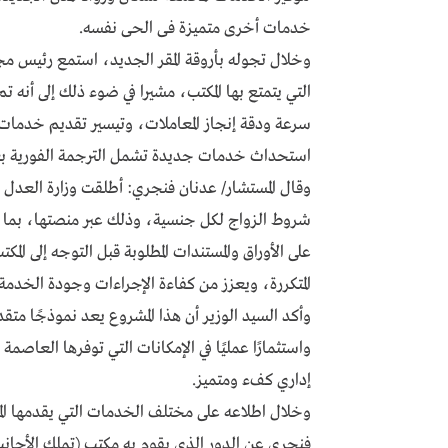
خدمات أخرى متميزة فى الحى نفسه.
وخلال تجوله بأروقة المقر الجديد، استمع رئيس م
التي يتمتع بها المكتب، مشيرا في ضوء ذلك إلى أنه ت
سرعة ودقة إنجاز المعاملات، وتيسير تقديم خدمات 
استحداث خدمات جديدة تشمل الترجمة الفورية بع
وقال المستشار/ عدنان فنجري: أطلقت وزارة العدل – 
شروط الزواج لكل جنسية، وذلك عبر منصتها، بما يُمك
على الأوراق والمستندات المطلوبة قبل التوجه إلى ال
المتكررة، ويعزز من كفاءة الإجراءات وجودة الخدمة.
وأكد السيد الوزير أن هذا المشروع يعد نموذجًا متق
إداري كفء ومتميز.
وخلال اطلاعه على مختلف الخدمات التي يقدمها ال
فنجري عن الدور الذي يقوم به مكتب (تملك الأجانب)،