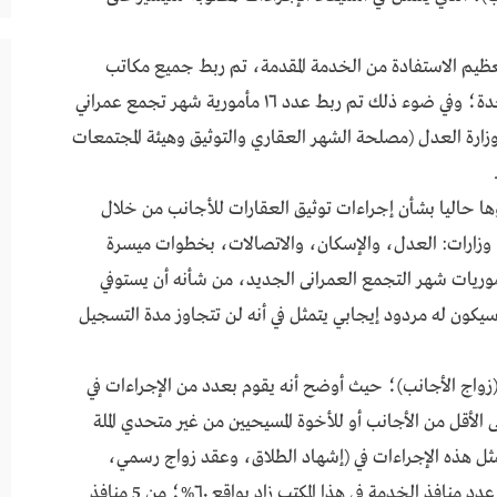
عظيم الاستفادة من الخدمة المقدمة، تم ربط جميع مكاتب
التوثيق على مستوى الجمهورية بمنظومة رقمية واحدة؛ وفي ضوء ذلك تم ربط عدد ١٦ مأمورية شهر تجمع عمراني
زارة العدل (مصلحة الشهر العقاري والتوثيق وهيئة المجتمعات
ؤها حاليا بشأن إجراءات توثيق العقارات للأجانب من خلال
وزارات: العدل، والإسكان، والاتصالات، بخطوات ميسرة
موريات شهر التجمع العمرانى الجديد، من شأنه أن يستوفي
يكون له مردود إيجابي يتمثل في أنه لن تتجاوز مدة التسجيل
زواج الأجانب)؛ حيث أوضح أنه يقوم بعدد من الإجراءات في
لأقل من الأجانب أو للأخوة المسيحيين من غير متحدي الملة
تمثل هذه الإجراءات في (إشهاد الطلاق، وعقد زواج رسمي،
وإشهاد مراجعة، ومصادقة على زواج)، موضحا أن عدد منافذ الخدمة في هذا المكتب زاد بواقع ٦٠%؛ من 5 منافذ