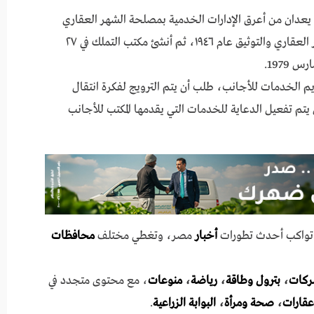
ب يعدان من أعرق الإدارات الخدمية بمصلحة الشهر العقاري
والتوثيق بوزارة العدل؛ حيث أنشئت مصلحة الشهر العقاري والتوثيق عام ١٩٤٦، ثم أنشئ مكتب التملك في ٢٧
 الخدمات للأجانب، طلب أن يتم الترويج لفكرة انتقال
يتم تفعيل الدعاية للخدمات التي يقدمها المكتب للأجانب
ي تواكب أحدث تطورات
أخبار
مصر، وتغطي مختلف
محافظات
ركات
،
بترول وطاقة
،
رياضة
،
منوعات
، مع محتوى متجدد في
عقارات
،
صحة ومرأة
،
البوابة الزراعية
.