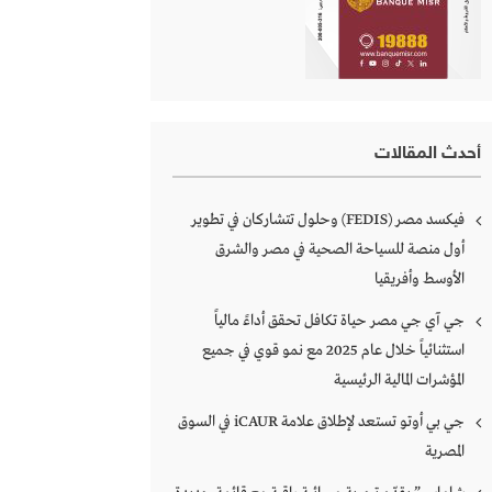
أحدث المقالات
فيكسد مصر (FEDIS) وحلول تتشاركان في تطوير
أول منصة للسياحة الصحية في مصر والشرق
الأوسط وأفريقيا
جي آي جي مصر حياة تكافل تحقق أداءً مالياً
استثنائياً خلال عام 2025 مع نمو قوي في جميع
المؤشرات المالية الرئيسية
جي بي أوتو تستعد لإطلاق علامة iCAUR في السوق
المصرية