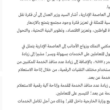
العاصمة الإدارية، أشار السيد وزير العدل إلى أن فكرة نقل
رؤية مصر ٢٠٣٠ وأهدافها الرئيسية المتمثلة في تعزيز فكرة وجود مجتمع يتمتع بالازدهار
لمواطنين، وتعزيز الاقتصاد، وتطوير البنية التحتية، والتحول
مكتبي التملك وزواج الأجانب إلى العاصمة الإدارية يتمثل في
 المتعاملين على الخدمات بسهولة ويسر؛ مشيرا إلى زيادة
مساحة المقر من ٣٢٠ م ٢ إلى ٩١٧ م ٢ تقريبًا بزيادة تقدر بـ ١٨٧%، بالإضافة إلى زيادة عدد منافذ الخدمة للمكتبين من
 بزياده تقدر بـ ٧٥%، فضلا عن استخدام مختلف التقنيات الرقمية، من خلال إتاحة الاستعلام
لخدمة عن بعد.
يادة عدد منافذ الخدمة المقدمة وإتاحة آلية رقمية للاستعلام
مة عن بعد؛ للتيسير على المتعاملين.
تبع وزارة الخارجية داخل المقر؛ وذلك من أجل تكامل الخدمات