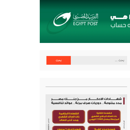
البحث
عن: