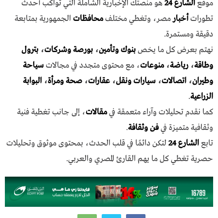
موقع
الشارع 24
هو منصتك الإخبارية الشاملة التي تواكب أحدث
تطورات
أخبار
مصر، وتغطي مختلف
محافظات
الجمهورية بمتابعة
دقيقة ومستمرة.
نهتم بعرض كل ما يخص
بنوك وتأمين
،
بورصة وشركات
،
بترول
وطاقة
،
رياضة
،
منوعات
، مع محتوى متجدد في مجالات
سياحة
وطيران
،
اتصالات
،
سيارات ونقل
،
عقارات
،
صحة ومرأة
،
البوابة
الزراعية
.
كما نقدم تحليلات وآراء متعمقة في
مقالات
، إلى جانب تغطية فنية
وثقافية متميزة في
فن وثقافة
.
تابع
الشارع 24
لتكن دائمًا في قلب الحدث، بمحتوى موثوق وتحليلات
حصرية تغطي كل ما يهم القارئ المصري والعربي.