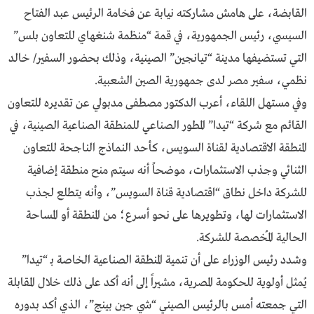
القابضة، على هامش مشاركته نيابة عن فخامة الرئيس عبد الفتاح
السيسي، رئيس الجمهورية، في قمة “منظمة شنغهاي للتعاون بلس”
التي تستضيفها مدينة “تيانجين” الصينية، وذلك بحضور السفير/ خالد
نظمي، سفير مصر لدى جمهورية الصين الشعبية.
وفي مستهل اللقاء، أعرب الدكتور مصطفى مدبولي عن تقديره للتعاون
القائم مع شركة “تيدا” المطور الصناعي للمنطقة الصناعية الصينية، في
المنطقة الاقتصادية لقناة السويس، كأحد النماذج الناجحة للتعاون
الثنائي وجذب الاستثمارات، موضحاً أنه سيتم منح منطقة إضافية
للشركة داخل نطاق “اقتصادية قناة السويس”، وأنه يتطلع لجذب
الاستثمارات لها، وتطويرها على نحو أسرع؛ من المنطقة أو المساحة
الحالية المُخصصة للشركة.
وشدد رئيس الوزراء على أن تنمية المنطقة الصناعية الخاصة بـ “تيدا”
يُمثل أولوية للحكومة المصرية، مشيراً إلى أنه أكد على ذلك خلال المقابلة
التي جمعته أمس بالرئيس الصيني “شي جين بينج”، الذي أكد بدوره