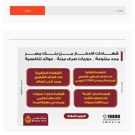
البحث
عن: