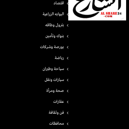
اقتصاد
البوابه الزراعية
بترول وطاقه
بنوك وتأمين
بورصة وشركات
رياضة
سياحة وطيران
سيارات ونقل
صحة ومرأة
عقارات
فن وثقافة
محافظات