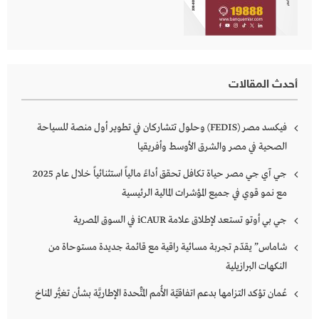
أحدث المقالات
فيكسد مصر (FEDIS) وحلول تتشاركان في تطوير أول منصة للسياحة
الصحية في مصر والشرق الأوسط وأفريقيا
جي آي جي مصر حياة تكافل تحقق أداءً مالياً استثنائياً خلال عام 2025
مع نمو قوي في جميع المؤشرات المالية الرئيسية
جي بي أوتو تستعد لإطلاق علامة iCAUR في السوق المصرية
شاماس” يقدّم تجربة مسائية راقية مع قائمة جديدة مستوحاة من
النكهات البرازيلية
عُمان تؤكد التزامها بدعم اتفاقيَّة الأُمم المُتَّحدة الإطاريَّة بشأن تغيُّر المناخ