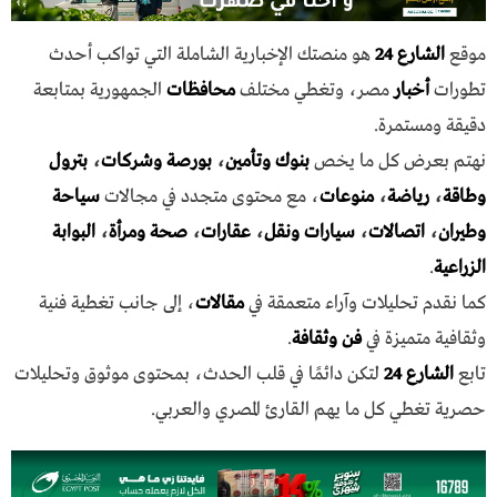
موقع
الشارع 24
هو منصتك الإخبارية الشاملة التي تواكب أحدث
تطورات
أخبار
مصر، وتغطي مختلف
محافظات
الجمهورية بمتابعة
دقيقة ومستمرة.
نهتم بعرض كل ما يخص
بنوك وتأمين
،
بورصة وشركات
،
بترول
وطاقة
،
رياضة
،
منوعات
، مع محتوى متجدد في مجالات
سياحة
وطيران
،
اتصالات
،
سيارات ونقل
،
عقارات
،
صحة ومرأة
،
البوابة
الزراعية
.
كما نقدم تحليلات وآراء متعمقة في
مقالات
، إلى جانب تغطية فنية
وثقافية متميزة في
فن وثقافة
.
تابع
الشارع 24
لتكن دائمًا في قلب الحدث، بمحتوى موثوق وتحليلات
حصرية تغطي كل ما يهم القارئ المصري والعربي.