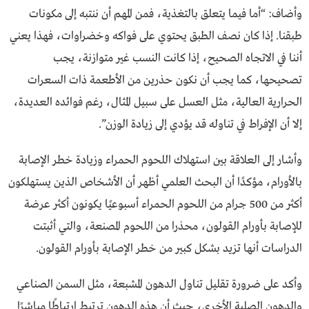
وأضاف: “أما فيما يتعلق بالتغذية، فمن المهم أن ننتبه إلى مكونات
طبقنا. إذا كان نصف الطبق يحتوي على فواكه وخضراوات، فهذا يعني
أننا في الاتجاه الصحيح، إذا كانت النسب غير متوازنة، يجب
تصحيحها، كما يجب أن نكون حذرين من الأطعمة ذات السعرات
الحرارية العالية، مثل العسل على سبيل المثال، رغم فوائده العديدة،
إلا أن الإفراط في تناوله قد يؤدي إلى زيادة الوزن”.
وأشار إلى العلاقة بين استهلاك اللحوم الحمراء وزيادة خطر الإصابة
بالأورام، مؤكدًا أن البحث العلمي أظهر أن الأشخاص الذين يستهلكون
أكثر من 500 جرام من اللحوم الحمراء أسبوعيًا يكونون أكثر عرضة
للإصابة بأورام القولون، محذرا من اللحوم المصنعة، والتي أثبتت
الدراسات أنها تزيد بشكل كبير من خطر الإصابة بأورام القولون.
وأكد على ضرورة تقليل تناول الدهون المشبعة، مثل السمن الصناعي
والدهون الصلبة الأخرى، حيث أن هذه الدهون ترتبط ارتباطًا مباشرًا