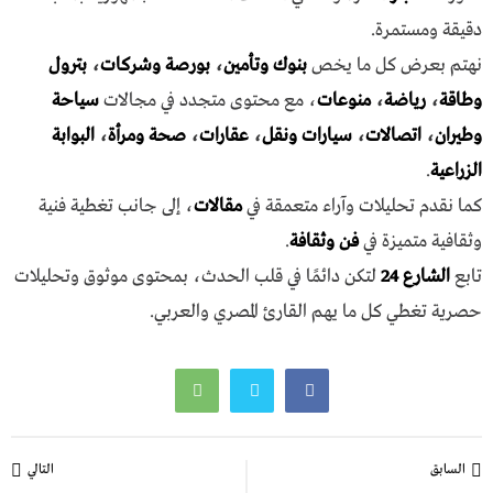
دقيقة ومستمرة.
نهتم بعرض كل ما يخص
بنوك وتأمين
،
بورصة وشركات
،
بترول
وطاقة
،
رياضة
،
منوعات
، مع محتوى متجدد في مجالات
سياحة
وطيران
،
اتصالات
،
سيارات ونقل
،
عقارات
،
صحة ومرأة
،
البوابة
الزراعية
.
كما نقدم تحليلات وآراء متعمقة في
مقالات
، إلى جانب تغطية فنية
وثقافية متميزة في
فن وثقافة
.
تابع
الشارع 24
لتكن دائمًا في قلب الحدث، بمحتوى موثوق وتحليلات
حصرية تغطي كل ما يهم القارئ المصري والعربي.
تصفّح
السابق
التالي
المقالات