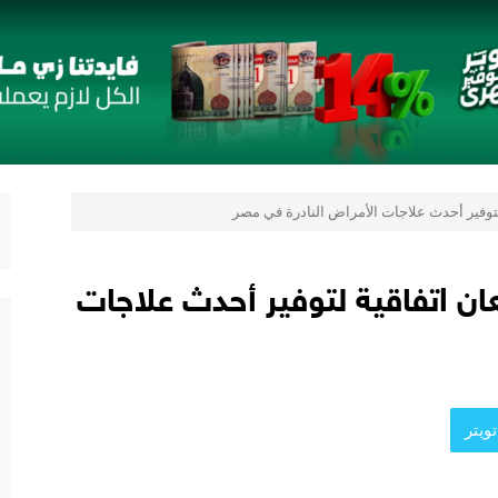
 قائمة جديدة مستوحاة من النكهات البرازيلية
لمُتَّحدة الإطاريَّة بشأن تغيُّر المناخ
 يعزز ثقة المستثمرين
 يقدمون 7 مشاريع واعدة
المي للشباب” ويقدم العديد من العروض المجانية دعمًا للشمول المالي تحت رعا
توفير أحدث علاجات الأمراض النادرة في مصر
2 مع نمو قوي في جميع المؤشرات المالية الرئيسية
 اتفاقية لتوفير أحدث علاجات
ويتر