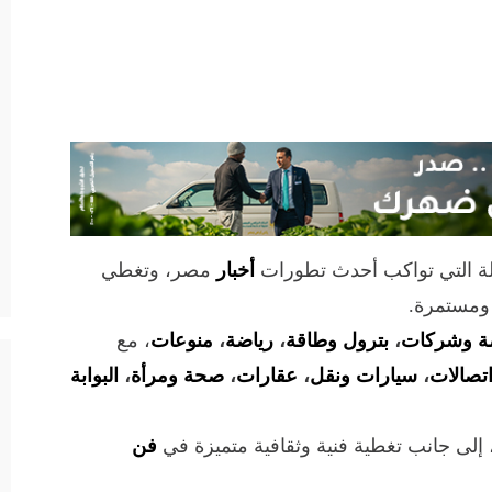
لة التي تواكب أحدث تطورات
أخبار
مصر، وتغطي
 ومستمرة.
ة وشركات
،
بترول وطاقة
،
رياضة
،
منوعات
، مع
تصالات
،
سيارات ونقل
،
عقارات
،
صحة ومرأة
،
البوابة
 إلى جانب تغطية فنية وثقافية متميزة في
فن