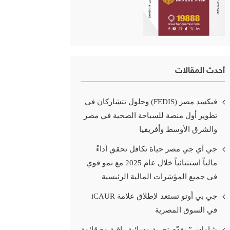
أحدث المقالات
فيكسد مصر (FEDIS) وحلول تتشاركان في
تطوير أول منصة للسياحة الصحية في مصر
والشرق الأوسط وأفريقيا
جي آي جي مصر حياة تكافل تحقق أداءً
مالياً استثنائياً خلال عام 2025 مع نمو قوي
في جميع المؤشرات المالية الرئيسية
جي بي أوتو تستعد لإطلاق علامة iCAUR
في السوق المصرية
شاماس” يقدّم تجربة مسائية راقية مع قائمة