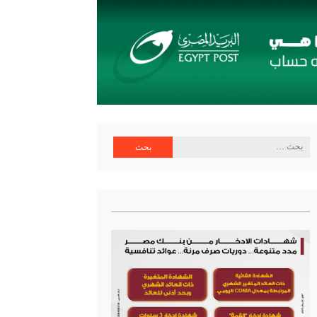
ية البنك المركزي
البحث
عن: