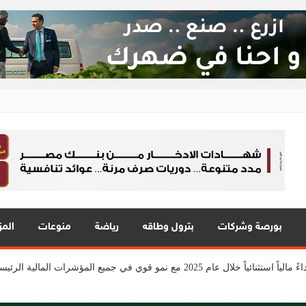
ع 24
 في قلب الحدث
 يقدمون 7 مشاريع واعدة
المي للشباب” ويقدم العديد من العروض المجانية دعمًا للشمول المالي تحت رعا
بورصة وشركات
بترول وطاقه
رياضة
منوعات
المز
2 مع نمو قوي في جميع المؤشرات المالية الرئيسية