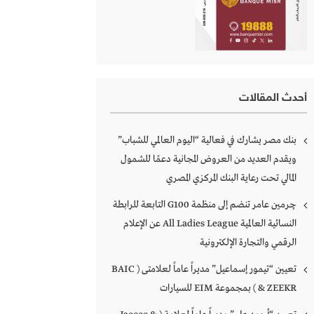
أحدث المقالات
بنك مصر يشارك في فعالية “اليوم العالمي للشباب”
ويقدم العديد من العروض المجانية دعمًا للشمول
المالي تحت رعاية البنك المركزي المصري
چرمين عامر تنضم إلى منظمة G100 التابعة للرابطة
النسائية العالمية All Ladies League عن الإعلام
الرقمي والتجارة الإلكترونية
تعيين “تيمور إسماعيل” مديراً عاماً لعلامتى ( BAIC
& ZEEKR ) بمجموعة EIM للسيارات