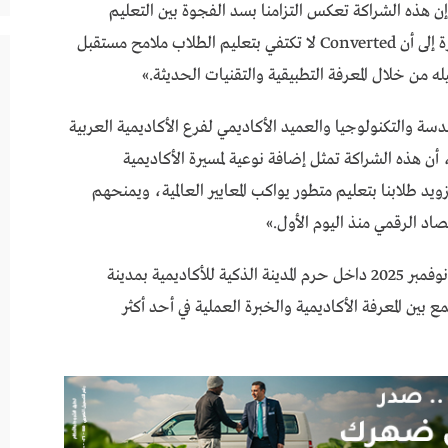
الت هيلدا لوقا، المدير العام لشركة Converted إن هذه الشراكة تعكس التزامنا بسد الفجوة بين التعليم
الأكاديمي واحتياجات سوق العمل المتسارعة، مشيرة إلى أن Converted لا تكتفي بتعليم الطلاب ملامح مستقبل
ه من خلال المعرفة التطبيقية والتقنيات الحديثة.»
سة والتكنولوجيا والعميد الأكاديمي لفرع الأكاديمية العربية
 أن هذه الشراكة تمثل إضافة نوعية لمسيرة الأكاديمية
د طلابنا بتعليم متطور يواكب المعايير العالمية، ويمنحهم
صاد الرقمي منذ اليوم الأول.»
وأضاف أنه تم إطلاق البرنامج الأكاديمي الجديد في نوفمبر 2025 داخل حرم المدينة الذكية للأكاديمية بمدينة
بين المعرفة الأكاديمية والخبرة العملية في أحد أكثر