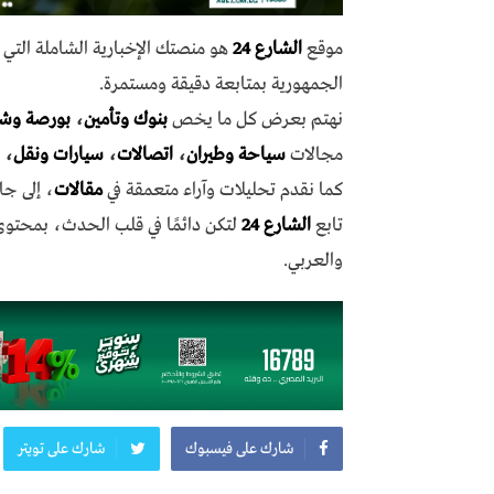
موقع
الشارع 24
هو منصتك الإخبارية الشاملة الت
الجمهورية بمتابعة دقيقة ومستمرة.
نهتم بعرض كل ما يخص
بنوك وتأمين
،
بورصة وش
مجالات
سياحة وطيران
،
اتصالات
،
سيارات ونقل
،
كما نقدم تحليلات وآراء متعمقة في
مقالات
، إلى جا
تابع
الشارع 24
لتكن دائمًا في قلب الحدث، بمحتو
والعربي.
شارك على فيسبوك
شارك على تويتر