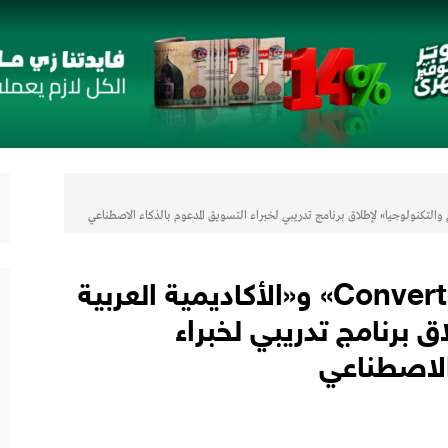
لتعزيز حضورها في سوق تحويلات المصريين بالخارج
 مع أومودا وجايكو باستثمار 5 مليار جنيه لدعم قطاع السيارات في مصر
لتوكيل دوت كوم» تعلنان شراكة لشراء سيارات ميتسوبيشي أونلاين
اب” ويقدم العديد من العروض المجانية دعمًا للشمول المالي تحت رعاية البنك المركزي المصري
شراكة استراتيجية بين «Converted» و«الأكاديمية العربية
رات
ق برنامج تدريبي لخبراء
الاصطناعي