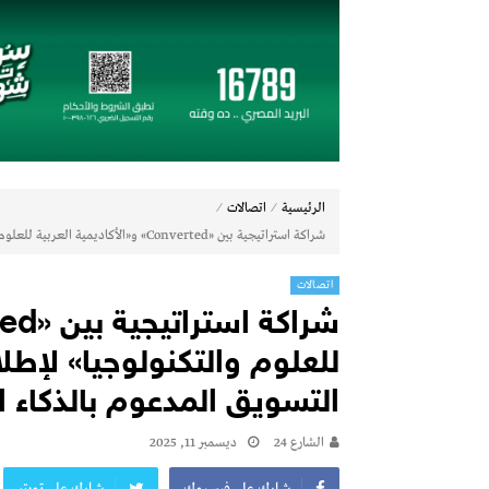
تعيين “أحمد على” مديراً عاماً لعلامة ( Jaecoo & Omoda ) بمجموعة عز العرب
إي اف چي فاينانس تستعرض خطط نمو «بلد» 
(Zoox) تكشف عن الجيل الجديد من “روبوتاكسي” وتستعد لإنتاج 100 وحدة أسبوعياً
مجموعة عز العرب السويدي للاستثمارات توقّع شراكة استراتيجية
19 نوفمبر.. إنطلاق 《أوتو إكس》 أكبر معرض لموزعين السيارات المعتمدين في مصر
أكبر بطارية في تاريخ سلسلة vivo Y تشعل المنافسة في مصر مع إطلاق vivo Y500، المزود ببطارية BlueVolt رائدة بسعة 8100 مللي أمبير
⁄
⁄
الرئيسية
اتصالات
دايموند موتورز–ميتسوبيشي موتورز مصر و«ا
شراكة استراتيجية بين «Converted» و«الأكاديمية العربية للعلوم والتكنولوجيا» لإطلاق برنامج تدريبي لخبراء التسويق المدعوم بالذكاء الاصطناعي
بنك مصر يشارك في فعالية “اليوم العالمي للشب
چرمين عامر تنضم إلى منظمة G100 التابعة للرابطة النسائية العالمية All Ladies League عن الإعلام الرقمي والتجارة الإلكترونية
اتصالات
تعيين “تيمور إسماعيل” مديراً عاماً لعلامتى ( BAIC & ZEEKR ) بمجموعة EIM للسيا
للعلوم والتكنولوجيا» لإطلا
التسويق المدعوم بالذكاء 
الشارع 24
ديسمبر 11, 2025
شارك على فيسبوك
شارك على تويتر