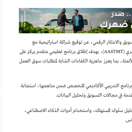
 في حلول التسويق والابتكار الرقمي، عن توقيع شراكة استراتيجية مع
الأكاديمية العربية للعلوم والتكنولوجيا والنقل البحري (AASTMT)، بهدف إطلاق برنامج تعليمي متقدم يركز على
أتمتة، بما يعزز جاهزية الكفاءات الشابة لمتطلبات سوق العمل
لبرنامج التدريبي الأكاديمي المتخصص ضمن مناهجها، استجابة
المتقدمة في مجالات التسويق وتحليل البيانات.
حليل سلوك المستهلك، واستخدام أدوات الذكاء الاصطناعي،
اس.