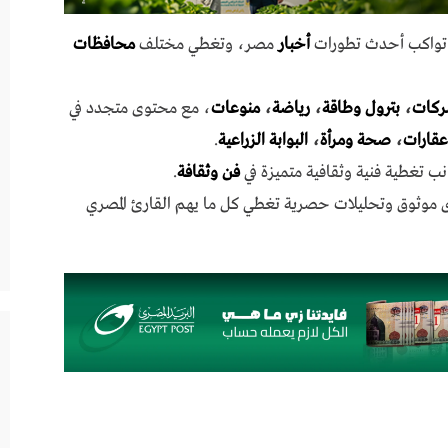
ي تواكب أحدث تطورات
أخبار
مصر، وتغطي مختلف
محافظات
ركات
،
بترول وطاقة
،
رياضة
،
منوعات
، مع محتوى متجدد في
عقارات
،
صحة ومرأة
،
البوابة الزراعية
.
نب تغطية فنية وثقافية متميزة في
فن وثقافة
.
ى موثوق وتحليلات حصرية تغطي كل ما يهم القارئ المصري