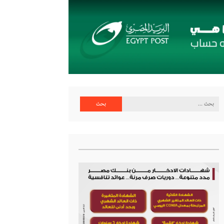
البحث
عن: