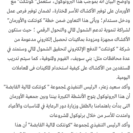
وأوضح البيان أنه بموجب هذا البروتوكول، ستعمل” كونتكت” مع
الأورمان على توفير الأكشاك للأسر المختارة، لضمان توفير فرص عمل
ودخل مستدام؛ ويأتى هذا التعاون ضمن خطة” كونتكت والأورمان”
لشراكة تنموية تدعم الشمول المالي والتحول الرقمي ؛ حيث ستكون
الأكشاك مجهزة ومزودة بماكينات تحصيل إلكتروني مدعومة من
شركة ” كونتكت” للدفع الإلكتروني لتحقيق الشمول المالي وستمتد في
عدة محافظات مثل: بني سويف، الفيوم والمنوفية، كما سيتم تدريب
المستفدين من الأكشاك على كيفية استخدام الماكينات فى المعاملات
اليومية.
وأكد سعيد زعتر، الرئيس التنفيذي لمجموعة ” كونتكت المالية القابضة”
أن هذا البروتوكول يتوج الأنشطة الكبيرة بيننا وبين جمعية الأورمان
التى بدأت باهتمامنا بالطفل وزيارة دور الرعاية في المناسبات والأعياد
وامتدت للأسر من خلال برتوكول المشروعات
وأكد الرئيس التنفيذي لمجموعة “كونتكت المالية القابضة” أن هذا