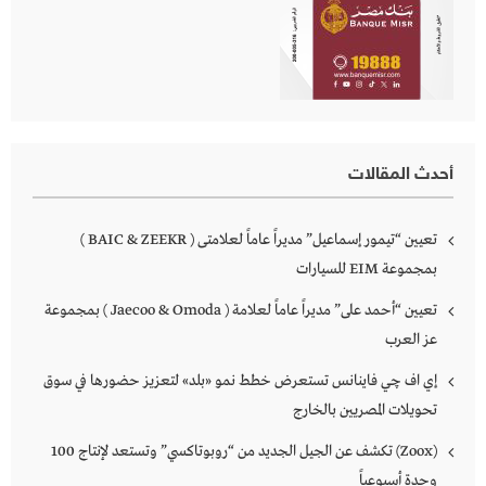
أحدث المقالات
تعيين “تيمور إسماعيل” مديراً عاماً لعلامتى ( BAIC & ZEEKR )
بمجموعة EIM للسيارات
تعيين “أحمد على” مديراً عاماً لعلامة ( Jaecoo & Omoda ) بمجموعة
عز العرب
إي اف چي فاينانس تستعرض خطط نمو «بلد» لتعزيز حضورها في سوق
تحويلات المصريين بالخارج
(Zoox) تكشف عن الجيل الجديد من “روبوتاكسي” وتستعد لإنتاج 100
وحدة أسبوعياً