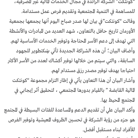
“كونتكت” الشركة الرائدة في مجال الخدمات المالية غير المصرفية،
للمساهمة في التنمية المجتمعية وتقديم فرص عمل مستدامة.
وقالت “كونتكت”في بيان لها صدر صباح اليوم أنها يجمعها بجمعية
الأورمان تاريخ حافل بالتعاون، شهد العديد من المبادرات والأنشطة
التي تهدف إلى دعم الأسر المحتاجة وتوفير الخدمات الأساسية لهم.
وأضاف البيان؛ أن هذه الشراكة الجديدة تأتي ڜكتطوير للجهود
السابقة، والتي سيتم من خلالها توفير أكشاك لعدد من الأسر الأكثر
احتياجا بهدف توفير مصدر رزق مستدام لهم.
وأشار البيان أن هذا التعاون يأتي في إطار التزام مجموعة “كونتكت
المالية القابضة ” بالقيام بدورها المجتمعي ، لتحقيق أثر إيجابي في
المجتمع المحيط بها.
وأكد البيان علي أن تقديم الدعم والمساعدة للفئات البسيطة في المجتمع
هو جزء من رؤية الشركة في تحسين الظروف المعيشية وتوفير الفرص
للأفراد لبناء مستقبل أفضل.