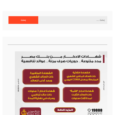
البحث
عن: