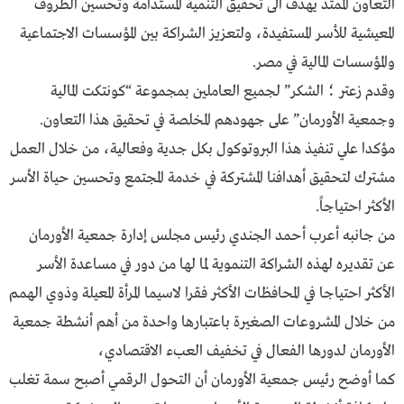
التعاون الممتد يهدف الى تحقيق التنمية المستدامة وتحسين الظروف
المعيشية للأسر المستفيدة، ولتعزيز الشراكة بين المؤسسات الاجتماعية
والمؤسسات المالية في مصر.
وقدم زعتر ؛ الشكر” لجميع العاملين بمجموعة “كونتكت المالية
وجمعية الأورمان” على جهودهم المخلصة في تحقيق هذا التعاون.
مؤكدا علي تنفيذ هذا البروتوكول بكل جدية وفعالية، من خلال العمل
مشترك لتحقيق أهدافنا المشتركة في خدمة المجتمع وتحسين حياة الأسر
الأكثر احتياجاً.
من جانبه أعرب أحمد الجندي رئيس مجلس إدارة جمعية الأورمان
عن تقديره لهذه الشراكة التنموية لما لها من دور في مساعدة الأسر
الأكثر احتياجا في المحافظات الأكثر فقرا لاسيما المرأة المعيلة وذوي الهمم
من خلال المشروعات الصغيرة باعتبارها واحدة من أهم أنشطة جمعية
الأورمان لدورها الفعال في تخفيف العبء الاقتصادي،
كما أوضح رئيس جمعية الأورمان أن التحول الرقمي أصبح سمة تغلب