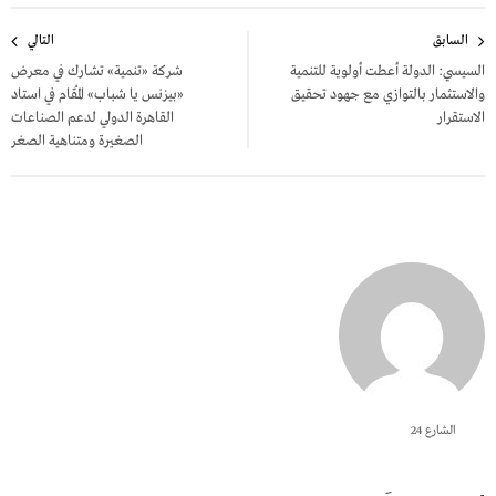
تصفّح
السابق
التالي
المقالات
السيسي: الدولة أعطت أولوية للتنمية
شركة «تنمية» تشارك في معرض
والاستثمار بالتوازي مع جهود تحقيق
«بيزنس يا شباب» المُقام في استاد
الاستقرار
القاهرة الدولي لدعم الصناعات
الصغيرة ومتناهية الصغر
الشارع 24