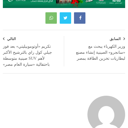
تصفّح
السابق
التالي
المقالات
وزير الكهرباء يبحث مع
تكريم «أوتوموبيليتي» بعد فوز
«سانجرو» الصينية إنشاء مصنع
جيلي كول راي بالترشيح الأكبر
لبطاريات تخزين الطاقة بمصر
لأهم SUV صينية متوسطة
باحتفالية «سيارة العام مصر»