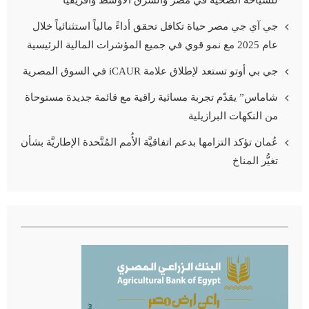
للسياحة الصحية في مصر والشرق الأوسط وأفريقيا
جي آي جي مصر حياة تكافل تحقق أداءً مالياً استثنائياً خلال
عام 2025 مع نمو قوي في جميع المؤشرات المالية الرئيسية
جي بي أوتو تستعد لإطلاق علامة iCAUR في السوق المصرية
شاماس” يقدّم تجربة مسائية راقية مع قائمة جديدة مستوحاة
من النكهات البرازيلية
عُمان تؤكد التزامها بدعم اتفاقيَّة الأُمم المُتَّحدة الإطاريَّة بشأن
تغيُّر المناخ