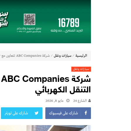
تعيين “تيمور إسماعيل” مديراً عاماً لعلامتى ( BAIC & ZEEKR ) بمجموعة EIM للسيا
تعيين “أحمد على” مديراً عاماً لعلامة ( Jaecoo & Omoda ) بمجموعة عز العرب
إي اف چي فاينانس تستعرض خطط نمو «بلد» 
(Zoox) تكشف عن الجيل الجديد من “روبوتاكسي” وتستعد لإنتاج 100 وحدة أسبوعياً
مجموعة عز العرب السويدي للاستثمارات توقّع شراكة استراتيجية
19 نوفمبر.. إنطلاق 《أوتو إكس》 أكبر معرض لموزعين السيارات المعتمدين في مصر
أكبر بطارية في تاريخ سلسلة vivo Y تشعل المنافسة في مصر مع إطلاق vivo Y500، المزود ببطارية BlueVolt رائدة بسعة 8100 مللي أمبير
⁄
⁄
الرئيسية
سيارات ونقل
شركة ABC Companies تتعاون مع Waev لتوسيع حلول التنقل الكهربائي
دايموند موتورز–ميتسوبيشي موتورز مصر و«ا
سيارات ونقل
بنك مصر يشارك في فعالية “اليوم العالمي للشب
چرمين عامر تنضم إلى منظمة G100 التابعة للرابطة النسائية العالمية All Ladies League عن الإعلام الرقمي والتجارة الإلكترونية
التنقل الكهربائي
تعيين “تيمور إسماعيل” مديراً عاماً لعلامتى ( BAIC & ZEEKR ) بمجموعة EIM للسيا
الشارع 24
مايو 8, 2026
شارك على فيسبوك
شارك على تويتر