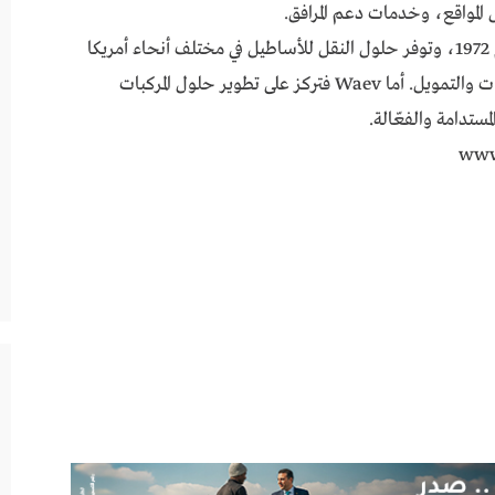
 المواقع، وخدمات دعم المرافق.
من المعروف أن ABC Companies قد تأسست عام 1972، وتوفر حلول النقل للأساطيل في مختلف أنحاء أمريكا
الشمالية، بما يشمل المركبات وقطع الغيار والخدمات والتمويل. أما Waev فتركز على تطوير حلول المركبات
مستدامة والفعّالة.