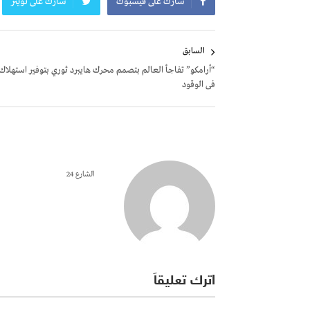
شارك على فيسبوك
شارك على تويتر
تصفّح
السابق
المقالات
“أرامكو” تفاجأ العالم بتصمم محرك هايبرد ثوري بتوفير استهلاك
فى الوقود
الشارع 24
اترك تعليقاً