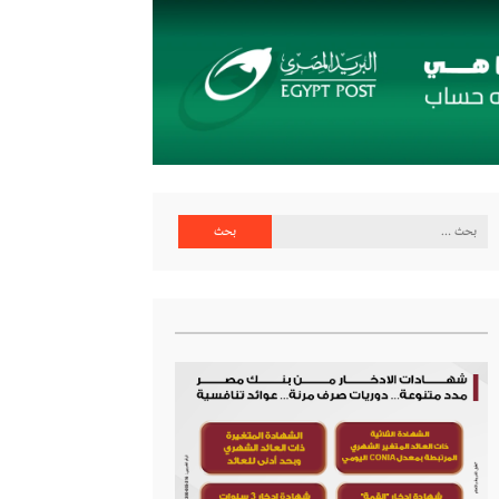
البحث
عن: