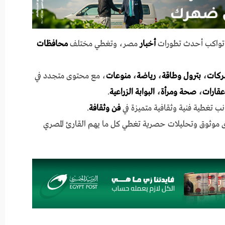
ي تواكب أحدث تطورات
أخبار
مصر، وتغطي مختلف
محافظات
ركات
،
بترول وطاقة
،
رياضة
،
منوعات
، مع محتوى متجدد في
عقارات
،
صحة ومرأة
،
البوابة الزراعية
.
نب تغطية فنية وثقافية متميزة في
فن وثقافة
.
ى موثوق وتحليلات حصرية تغطي كل ما يهم القارئ المصري