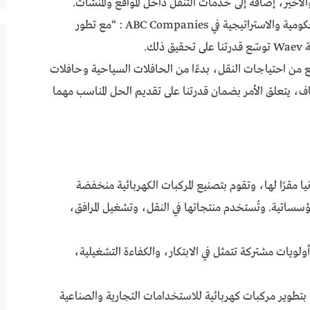
لأخير، إضافة إلى خدمات التنقل داخل المواقع والمنشآت.
ومن جانبه ، قال جاي أوكمان – رئيس الشؤون الحكومية والاستراتيجية في ABC Companies : “مع تطور
ك.
سع من احتياجات النقل، بدءًا من الحافلات السياحية وحافلات
مطاف، يتعلق الأمر بضمان قدرتنا على تقديم الحل المناسب مهما
 كاليفورنيا مقرًا لها، وتقوم بتصنيع المركبات الكهربائية منخفضة
ؤسساتية. وتُستخدم منتجاتها في النقل، وتشغيل المرافق،
لويات مشتركة تتمثل في الابتكار، والكفاءة التشغيلية،
يفورنيا، بتطوير مركبات كهربائية للاستخدامات التجارية والصناعية