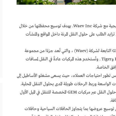
أعلنت شركة ABC Companies عن شراكة استراتيجية مع شركة Waev Inc. بهدف توسيع محفظتها من خلال
ايد الطلب على حلول النقل المرنة داخل المواقع والمنشآت
وستركز الشراكة في مرحلتها الأولى على مركبات GEM التابعة لشركة (Waev) ، والتي تُعد جزءًا من مجموعة
أوسع تضم أيضًا علامات Taylor-Dunn وFusion وTiger . وتُستخدم هذه المركبات عادةً في النقل لمسافات
افق الخاصة.
 هذه الخطوة تعكس تطور احتياجات العملاء، حيث يسعى مشغلو الأساطيل إلى
 الواسعة وربط الرحلات طويلة المدى بحلول التنقل المحلية.
وبدورها، توسّع ABC Companies محفظتها من حلول النقل عبر مركبات GEM المخصصة للتنقل في الميل الأول
فة.
GE، تهدف الشركة إلى توسيع عروضها بما يتجاوز الحافلات السياحية وحافلات