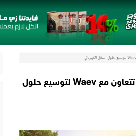
رات
لتعزيز حضورها في سوق تحويلات المصريين بالخارج
 مع أومودا وجايكو باستثمار 5 مليار جنيه لدعم قطاع السيارات في مصر
لتوكيل دوت كوم» تعلنان شراكة لشراء سيارات ميتسوبيشي أونلاين
اب” ويقدم العديد من العروض المجانية دعمًا للشمول المالي تحت رعاية البنك المركزي المصري
شركة ABC Companies تتعاون مع Waev لتوسيع حلول
رات