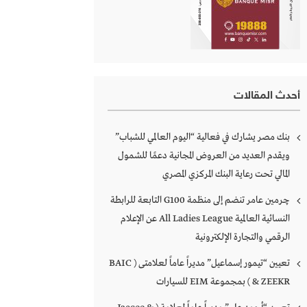
أحدث المقالات
بنك مصر يشارك في فعالية “اليوم العالمي للشباب”
ويقدم العديد من العروض المجانية دعمًا للشمول
المالي تحت رعاية البنك المركزي المصري
چرمين عامر تنضم إلى منظمة G100 التابعة للرابطة
النسائية العالمية All Ladies League عن الإعلام
الرقمي والتجارة الإلكترونية
تعيين “تيمور إسماعيل” مديراً عاماً لعلامتى ( BAIC
& ZEEKR ) بمجموعة EIM للسيارات