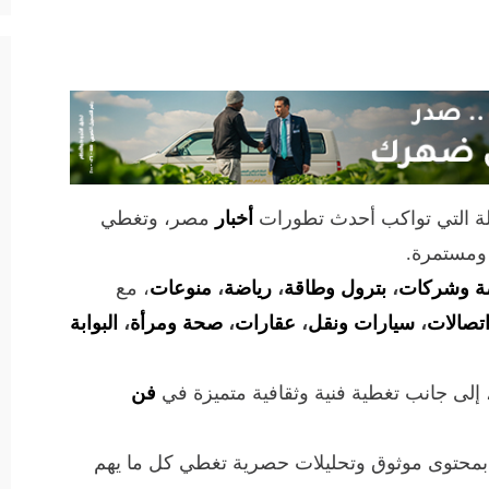
لة التي تواكب أحدث تطورات
أخبار
مصر، وتغطي
 ومستمرة.
ة وشركات
،
بترول وطاقة
،
رياضة
،
منوعات
، مع
تصالات
،
سيارات ونقل
،
عقارات
،
صحة ومرأة
،
البوابة
 إلى جانب تغطية فنية وثقافية متميزة في
فن
 بمحتوى موثوق وتحليلات حصرية تغطي كل ما يهم