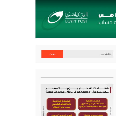
ية البنك المركزي
البحث
عن: