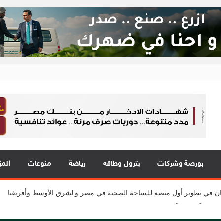
ع 24
 في قلب الحدث
 يقدمون 7 مشاريع واعدة
بورصة وشركات
بترول وطاقه
رياضة
منوعات
المز
المي للشباب” ويقدم العديد من العروض المجانية دعمًا للشمول المالي تحت رعا
2 مع نمو قوي في جميع المؤشرات المالية الرئيسية