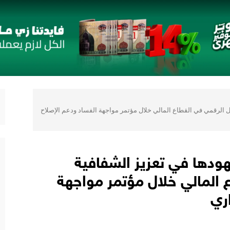
 قائمة جديدة مستوحاة من النكهات البرازيلية
لمُتَّحدة الإطاريَّة بشأن تغيُّر المناخ
 يعزز ثقة المستثمرين
 يقدمون 7 مشاريع واعدة
المي للشباب” ويقدم العديد من العروض المجانية دعمًا للشمول المالي تحت رعا
والتحول الرقمي في القطاع المالي خلال مؤتمر مواجهة الفساد ودعم الإصلاح
2 مع نمو قوي في جميع المؤشرات المالية الرئيسية
عرض جهودها في تعزيز الشفافية
 المالي خلال مؤتمر مواجهة
ري