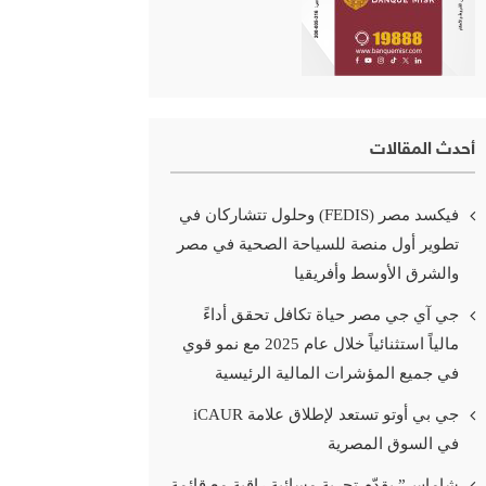
أحدث المقالات
فيكسد مصر (FEDIS) وحلول تتشاركان في
تطوير أول منصة للسياحة الصحية في مصر
والشرق الأوسط وأفريقيا
جي آي جي مصر حياة تكافل تحقق أداءً
مالياً استثنائياً خلال عام 2025 مع نمو قوي
في جميع المؤشرات المالية الرئيسية
جي بي أوتو تستعد لإطلاق علامة iCAUR
في السوق المصرية
شاماس” يقدّم تجربة مسائية راقية مع قائمة