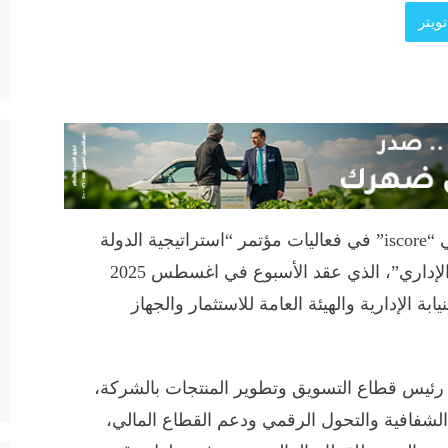
ويتر
شاركت الشركة المصرية للاستعلام الائتماني “iscore” في فعاليات مؤتمر “استراتيجية الدولة
المصرية في مواجهة الفساد ودعم الإصلاح الإداري”، الذي عقد الأسبوع في اغسطس 2025
 الإدارية والهيئة العامة للاستثمار والجهاز
 رئيس قطاع التسويق وتطوير المنتجات بالشركة،
is” في مجال تعزيز الشفافية والتحول الرقمي ودعم القطاع المالي،