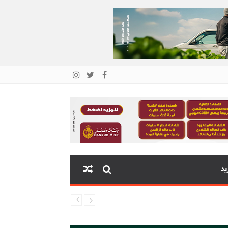
يد
ية البنك المركزي