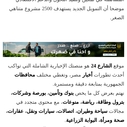
موضحا أن التمويل الجديد يستهدف 2500 مشروع متناهي
الصغر.
موقع
الشارع 24
هو منصتك الإخبارية الشاملة التي تواكب
أحدث تطورات
أخبار
مصر، وتغطي مختلف
محافظات
الجمهورية بمتابعة دقيقة ومستمرة.
نهتم بعرض كل ما يخص
بنوك وتأمين
،
بورصة وشركات
،
بترول وطاقة
،
رياضة
،
منوعات
، مع محتوى متجدد في
مجالات
سياحة وطيران
،
اتصالات
،
سيارات ونقل
،
عقارات
،
صحة ومرأة
،
البوابة الزراعية
.