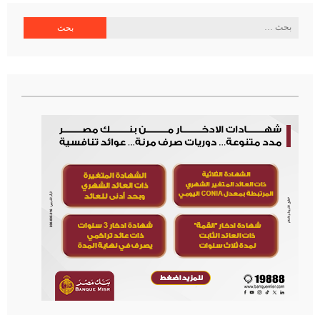
البحث
عن: